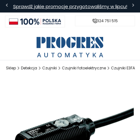
Sprawdź jakie promocje przygotowaliśmy w lipcu!
324 751 515
s
Bezpieczna wysyłka
Darmowa
 - Sklep
Detekcja
Czujniki
Czujniki fotoelektryczne
Czujniki E3FA