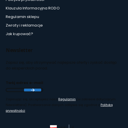
Klauzula Informacyjna RODO
Regulamin sklepu
Zwroty i reklamacje
Jak kupować?
Newsletter
Zapisz się, aby otrzymywać najlepsze oferty i zyskać dostęp
do eksperckich porad.
Twój adres e-mail
Zapisując się, akceptujesz nasz
Regulamin
(w zakresie dotyczącym
Newslettera). Przetwarzanie danych odbywa się zgodnie z
Polityką
prywatności
.
polski
zł