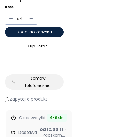
Ilość
szt.
Dodaj do koszyka
Kup Teraz
Szybki
zakup
dla
produktu
Zamów
E3FA-
telefonicznie
DN12
2M
Zapytaj o produkt
Omron
Czujnik
fotoelektryczny
Czas wysyłki:
4-6 dni
od 12,00 zł
-
Dostawa
Paczkomat