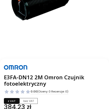
E3FA-DN12 2M Omron Czujnik
fotoelektryczny
0.00
(Oceny: 0 Recenzje: 0)
z VAT
bez VAT
Cena
384,23 zł