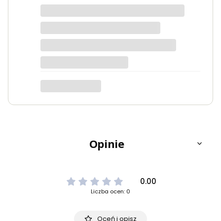
na bezproblemową obsługę i szybkie
zamówienia. Na duży plus dochodzi
wsparcie techniczne, które jest na
bardzo wysokim poziomie. Polecam
seekmo studio
Opinie
0.00
Liczba ocen: 0
Oceń i opisz