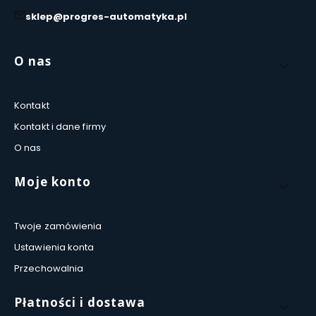
sklep@progres-automatyka.pl
Linki w stopce
O nas
Kontakt
Kontakt i dane firmy
O nas
Moje konto
Twoje zamówienia
Ustawienia konta
Przechowalnia
Płatności i dostawa