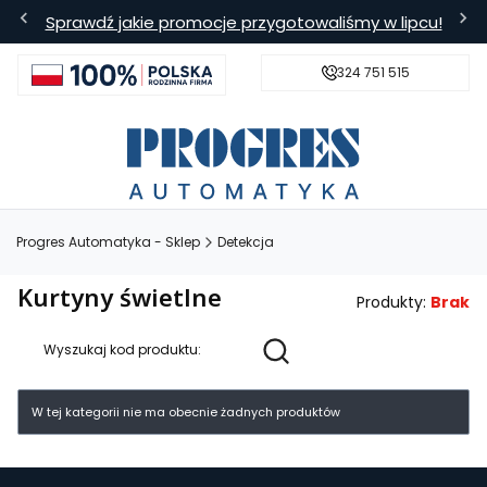
Sprawdź jakie promocje przygotowaliśmy w lipcu!
324 751 515
s
Bezpieczna wysyłka
Darmowa
Progres Automatyka - Sklep
Detekcja
Kurtyny świetlne
Produkty:
Brak
Wyszukaj kod produktu:
Lista produktów
W tej kategorii nie ma obecnie żadnych produktów