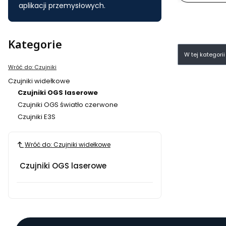
aplikacji przemysłowych.
Kategorie
Lista pr
W tej kategori
Wróć do: Czujniki
Czujniki widełkowe
Czujniki OGS laserowe
Czujniki OGS światło czerwone
Czujniki E3S
Koniec menu
Wróć do: Czujniki widełkowe
Czujniki OGS laserowe