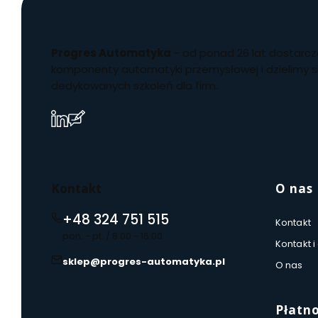
Progres Automatyka
- od ponad 26 lat dostar
komponenty automatyki przemysłowej i dzielimy 
dedykowanych szkoleń dla firm.
(Otwiera
(Otwiera
się
się
w
w
nowej
nowej
karcie)
karcie)
Linki w
Kontakt
O nas
+48 324 751 515
Kontakt
pon. - pt. / 8:00 - 16:00
Kontakt i
sklep@progres-automatyka.pl
O nas
Płatno