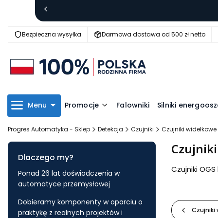
Bezpieczna wysyłka
Darmowa dostawa od 500 zł netto
Menu
Promocje
Falowniki
Silniki energoo
Progres Automatyka - Sklep
Detekcja
Czujniki
Czujniki widełkowe
Czujnik
Dlaczego my?
Czujniki OGS
Ponad 26 lat doświadczenia w
automatyce przemysłowej
Dobieramy komponenty w oparciu o
Czujniki
praktykę z realnych projektów i