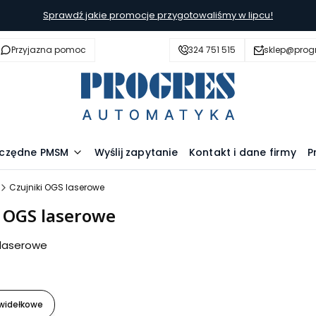
Sprawdź jakie promocje przygotowaliśmy w lipcu!
Przyjazna pomoc
324 751 515
sklep@prog
szczędne PMSM
Wyślij zapytanie
Kontakt i dane firmy
P
Czujniki OGS laserowe
i OGS laserowe
 laserowe
 widełkowe