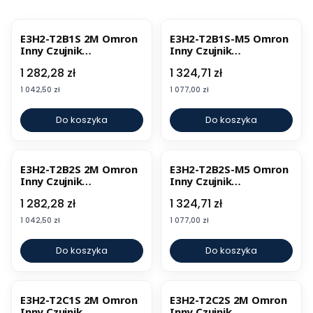
E3H2-T2B1S 2M Omron
E3H2-T2B1S-M5 Omron
Inny Czujnik
Inny Czujnik
Fotoelektyczny
Fotoelektyczny
Cena
Cena
1 282,28 zł
1 324,71 zł
Cena
Cena
1 042,50 zł
1 077,00 zł
Do koszyka
Do koszyka
E3H2-T2B2S 2M Omron
E3H2-T2B2S-M5 Omron
Inny Czujnik
Inny Czujnik
Fotoelektyczny
Fotoelektyczny
Cena
Cena
1 282,28 zł
1 324,71 zł
Cena
Cena
1 042,50 zł
1 077,00 zł
Do koszyka
Do koszyka
E3H2-T2C1S 2M Omron
E3H2-T2C2S 2M Omron
Inny Czujnik
Inny Czujnik