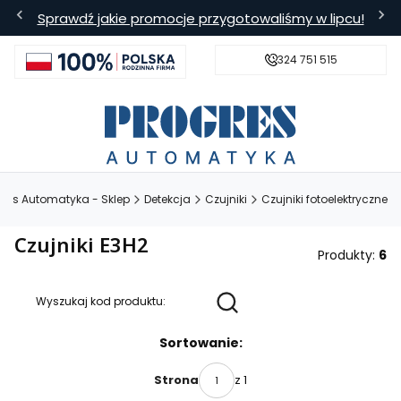
Sprawdź jakie promocje przygotowaliśmy w lipcu!
324 751 515
s
Bezpieczna wysyłka
Darmowa
gres Automatyka - Sklep
Detekcja
Czujniki
Czujniki fotoelektryczne
Czujniki E3H2
Produkty:
6
Wyszukaj kod produktu:
Lista produktów
Sortowanie:
z 1
Strona