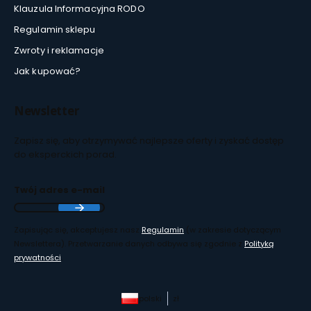
Klauzula Informacyjna RODO
Regulamin sklepu
Zwroty i reklamacje
Jak kupować?
Newsletter
Zapisz się, aby otrzymywać najlepsze oferty i zyskać dostęp
do eksperckich porad.
Twój adres e-mail
Zapisując się, akceptujesz nasz
Regulamin
(w zakresie dotyczącym
Newslettera). Przetwarzanie danych odbywa się zgodnie z
Polityką
prywatności
.
polski
zł