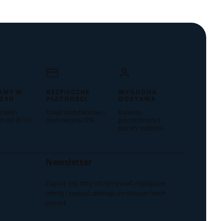
AMY W
BEZPIECZNE
WYGODNA
 24H
PŁATNOŚCI
DOSTAWA
ówień
Dzięki certyfikatowi i
Kurierzy,
h do 16:00
szyfrowaniu SSL
paczkomaty i
punkty odbioru
Newsletter
Zapisz się, aby otrzymywać najlepsze
oferty i zyskać dostęp do eksperckich
porad.