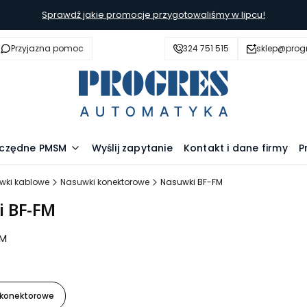
Sprawdź jakie promocje przygotowaliśmy w lipcu!
Przyjazna pomoc
324 751 515
sklep@prog
szczędne PMSM
Wyślij zapytanie
Kontakt i dane firmy
P
wki kablowe
Nasuwki konektorowe
Nasuwki BF-FM
 BF-FM
FM
 konektorowe