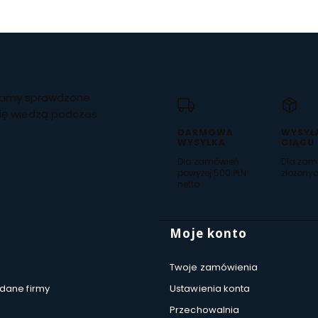
czamy sprawdzone
się wiedzą podczas
DARMOWA
WYSYŁ
WYSYŁKA
CIĄGU
Dla zamówień
Dla zam
powyżej 500 PLN
złożonyc
netto
 stopce
Moje konto
Twoje zamówienia
 dane firmy
Ustawienia konta
Przechowalnia