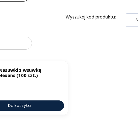
Wyszukaj kod produktu:
oduktów
 Nasuwki z wsuwką
Nexans (100 szt.)
Do koszyka