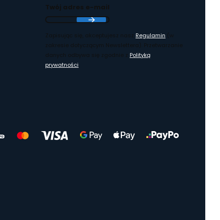
Twój adres e-mail
Zapisując się, akceptujesz nasz
Regulamin
(w
zakresie dotyczącym Newslettera). Przetwarzanie
danych odbywa się zgodnie z
Polityką
prywatności
.