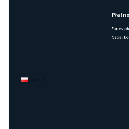
Płatno
Formy pł
Czas i k
polski
zł