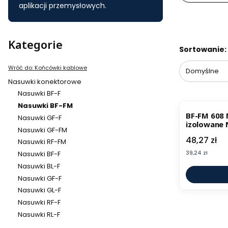
aplikacji przemysłowych.
Kategorie
Lista pr
Sortowanie:
Wróć do: Końcówki kablowe
Domyślne
Nasuwki konektorowe
Nasuwki BF-F
Nasuwki BF-FM
BF-FM 608
Nasuwki GF-F
izolowane 
Nasuwki GF-FM
Cena
48,27 zł
Nasuwki RF-FM
Cena
39,24 zł
Nasuwki BF-F
Nasuwki BL-F
Nasuwki GF-F
Nasuwki GL-F
Nasuwki RF-F
Nasuwki RL-F
Koniec menu