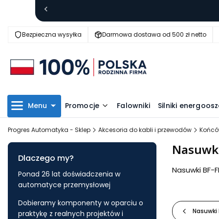
Bezpieczna wysyłka
Darmowa dostawa od 500 zł netto
Menu
Promocje
Falowniki
Silniki energoo
Progres Automatyka - Sklep
Akcesoria do kabli i przewodów
Końcó
Nasuwki
Dlaczego my?
Nasuwki BF-
Ponad 26 lat doświadczenia w
automatyce przemysłowej
Dobieramy komponenty w oparciu o
Nasuwki
praktykę z realnych projektów i