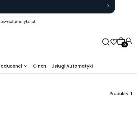
res-automatyka.pl
Produkty
roducenci
O nas
Usługi Automatyki
Produkty:
1