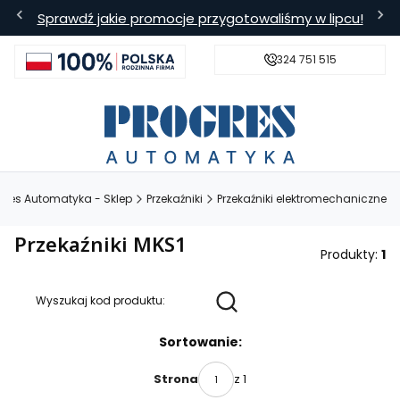
Sprawdź jakie promocje przygotowaliśmy w lipcu!
324 751 515
s
Bezpieczna wysyłka
Darmowa
gres Automatyka - Sklep
Przekaźniki
Przekaźniki elektromechaniczne
Przekaźniki MKS1
Produkty:
1
Wyszukaj kod produktu:
Lista produktów
Sortowanie:
z 1
Strona