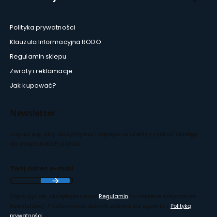
Polityka prywatności
Klauzula Informacyjna RODO
Regulamin sklepu
Zwroty i reklamacje
Jak kupować?
Newsletter
Zapisz się, aby otrzymywać najlepsze oferty i zyskać dostęp
do eksperckich porad.
Twój adres e-mail
Zapisując się, akceptujesz nasz
Regulamin
(w zakresie dotyczącym
Newslettera). Przetwarzanie danych odbywa się zgodnie z
Polityką
prywatności
.