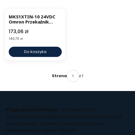
MKS1XTIN-10 24VDC
Omron Przekaźnik
Przemysłowy
Cena
173,06 zł
Cena
140,70 zł
Do koszyka
z 1
Strona
Progres Automatyka
- od ponad 26 lat
dostarczamy sprawdzone komponenty automatyki
przemysłowej i dzielimy się wiedzą podczas
dedykowanych szkoleń dla firm.