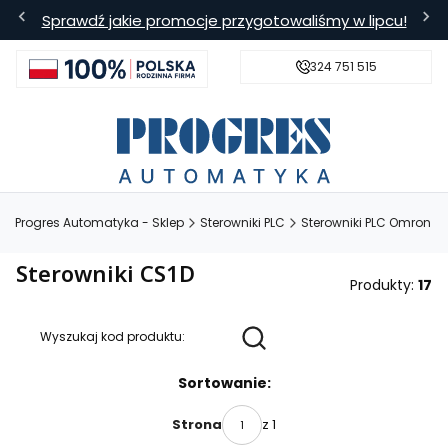
Sprawdź jakie promocje przygotowaliśmy w lipcu!
324 751 515
s
Bezpieczna wysyłka
Darmowa
Progres Automatyka - Sklep
Sterowniki PLC
Sterowniki PLC Omron
Sterowniki CS1D
Produkty:
17
Wyszukaj kod produktu:
Lista produktów
Sortowanie:
z 1
Strona