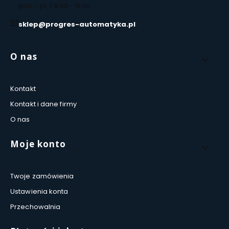
pon. - pt. / 8:00 - 16:00
sklep@progres-automatyka.pl
Linki w stopce
O nas
Kontakt
Kontakt i dane firmy
O nas
Moje konto
Twoje zamówienia
Ustawienia konta
Przechowalnia