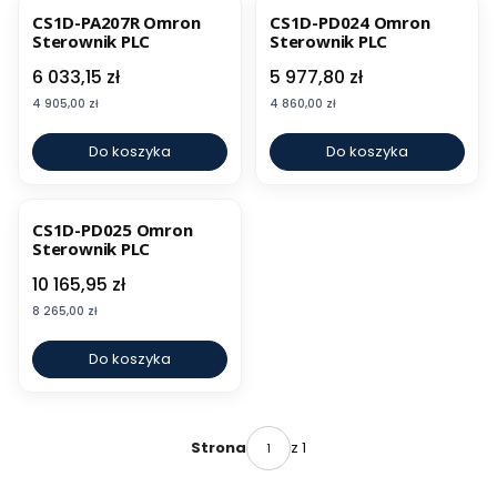
CS1D-PA207R Omron
CS1D-PD024 Omron
Sterownik PLC
Sterownik PLC
Cena
Cena
6 033,15 zł
5 977,80 zł
Cena
Cena
4 905,00 zł
4 860,00 zł
Do koszyka
Do koszyka
CS1D-PD025 Omron
Sterownik PLC
Cena
10 165,95 zł
Cena
8 265,00 zł
Do koszyka
z 1
Strona