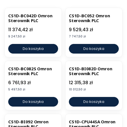
CS1D-BC042D Omron
CS1D-BC052 Omron
Sterownik PLC
Sterownik PLC
Cena
Cena
11 374,42 zł
9 529,43 zł
Cena
Cena
9 247,50 zł
7 747,50 zł
Do koszyka
Do koszyka
CS1D-BC082S Omron
CS1D-BI082D Omron
Sterownik PLC
Sterownik PLC
Cena
Cena
6 761,93 zł
12 315,38 zł
Cena
Cena
5 497,50 zł
10 012,50 zł
Do koszyka
Do koszyka
CS1D-BI092 Omron
CS1D-CPU44SA Omron
Sterownik PLC
Sterownik PLC