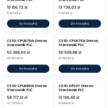
Cena
Cena
10 156,72 zł
13 736,03 zł
Cena
Cena
8 257,50 zł
11 167,50 zł
Do koszyka
Do koszyka
CS1D-CPU67HA Omron
CS1D-CPU67SA Omron
Sterownik PLC
Sterownik PLC
Cena
Cena
53 366,63 zł
50 506,88 zł
Cena
Cena
43 387,50 zł
41 062,50 zł
Do koszyka
Do koszyka
CS1D-CPU68HA Omron
CS1D-DPL01 Omron
Sterownik PLC
Sterownik PLC
Cena
Cena
58 717,13 zł
13 136,40 zł
Cena
Cena
47 737,50 zł
10 680,00 zł