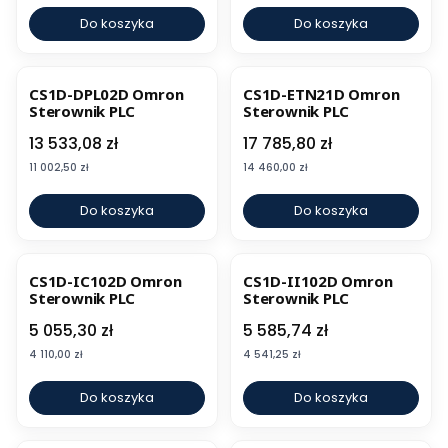
Do koszyka
Do koszyka
CS1D-DPL02D Omron
CS1D-ETN21D Omron
Sterownik PLC
Sterownik PLC
Cena
Cena
13 533,08 zł
17 785,80 zł
Cena
Cena
11 002,50 zł
14 460,00 zł
Do koszyka
Do koszyka
CS1D-IC102D Omron
CS1D-II102D Omron
Sterownik PLC
Sterownik PLC
Cena
Cena
5 055,30 zł
5 585,74 zł
Cena
Cena
4 110,00 zł
4 541,25 zł
Do koszyka
Do koszyka