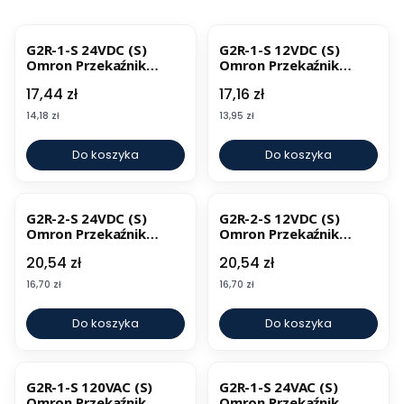
G2R-1-S 24VDC (S)
G2R-1-S 12VDC (S)
Omron Przekaźnik
Omron Przekaźnik
elektromechaniczny
elektromechaniczny
Cena
Cena
17,44 zł
17,16 zł
Cena
Cena
14,18 zł
13,95 zł
Do koszyka
Do koszyka
G2R-2-S 24VDC (S)
G2R-2-S 12VDC (S)
Omron Przekaźnik
Omron Przekaźnik
elektromechaniczny
elektromechaniczny
Cena
Cena
20,54 zł
20,54 zł
Cena
Cena
16,70 zł
16,70 zł
Do koszyka
Do koszyka
G2R-1-S 120VAC (S)
G2R-1-S 24VAC (S)
Omron Przekaźnik
Omron Przekaźnik