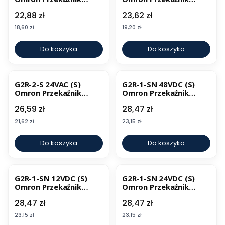
elektromechaniczny
elektromechaniczny
Cena
Cena
22,88 zł
23,62 zł
Cena
Cena
18,60 zł
19,20 zł
Do koszyka
Do koszyka
G2R-2-S 24VAC (S)
G2R-1-SN 48VDC (S)
Omron Przekaźnik
Omron Przekaźnik
elektromechaniczny
elektromechaniczny
Cena
Cena
26,59 zł
28,47 zł
Cena
Cena
21,62 zł
23,15 zł
Do koszyka
Do koszyka
BESTSELLER
G2R-1-SN 12VDC (S)
G2R-1-SN 24VDC (S)
Omron Przekaźnik
Omron Przekaźnik
elektromechaniczny
elektromechaniczny
Cena
Cena
28,47 zł
28,47 zł
Cena
Cena
23,15 zł
23,15 zł