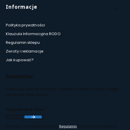
Informacje
Polityka prywatności
Klauzula Informacyjna RODO
Regulamin sklepu
Zwroty i reklamacje
Jak kupować?
Newsletter
Zapisz się, aby otrzymywać najlepsze oferty i zyskać dostęp
do eksperckich porad.
Twój adres e-mail
Zapisując się, akceptujesz nasz
Regulamin
(w zakresie dotyczącym