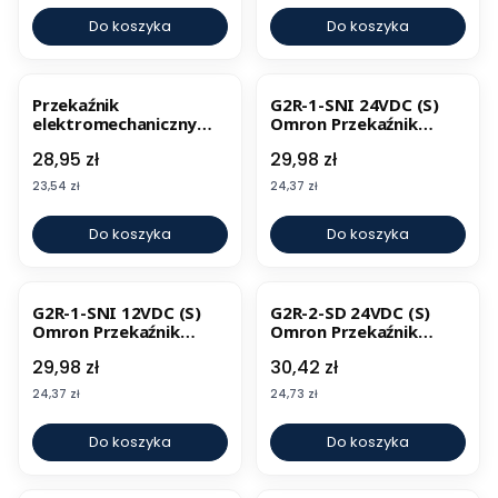
Do koszyka
Do koszyka
Przekaźnik
G2R-1-SNI 24VDC (S)
elektromechaniczny
Omron Przekaźnik
Omron G2R-2-S 110VAC
elektromechaniczny
Cena
Cena
28,95 zł
29,98 zł
Cena
Cena
23,54 zł
24,37 zł
Do koszyka
Do koszyka
G2R-1-SNI 12VDC (S)
G2R-2-SD 24VDC (S)
Omron Przekaźnik
Omron Przekaźnik
elektromechaniczny
elektromechaniczny
Cena
Cena
29,98 zł
30,42 zł
Cena
Cena
24,37 zł
24,73 zł
Do koszyka
Do koszyka
BESTSELLER