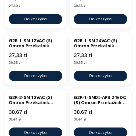
Cena
Cena
27,60 zł
30,35 zł
Do koszyka
Do koszyka
G2R-1-SN 12VAC (S)
G2R-1-SN 24VAC (S)
Omron Przekaźnik
Omron Przekaźnik
elektromechaniczny
elektromechaniczny
Cena
Cena
37,33 zł
37,33 zł
Cena
Cena
30,35 zł
30,35 zł
Do koszyka
Do koszyka
G2R-2-SN 12VAC (S)
G2R-1-SNDI-AP3 24VDC
Omron Przekaźnik
(S) Omron Przekaźnik
elektromechaniczny
elektromechaniczny
Cena
Cena
38,67 zł
38,67 zł
Cena
Cena
31,44 zł
31,44 zł
Do koszyka
Do koszyka