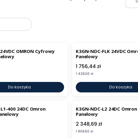
oduktów
 24VDC OMRON Cyfrowy
K3GN-NDC-FLK 24VDC Omro
nelowy
Panelowy
Cena
1 756,44 zł
Cena
1 428,00 zł
Do koszyka
Do koszyka
L1-400 24DC Omron
K3GN-NDC-L2 24DC Omron 
Panelowy
Panelowy
Cena
2 348,69 zł
Cena
1 909,50 zł