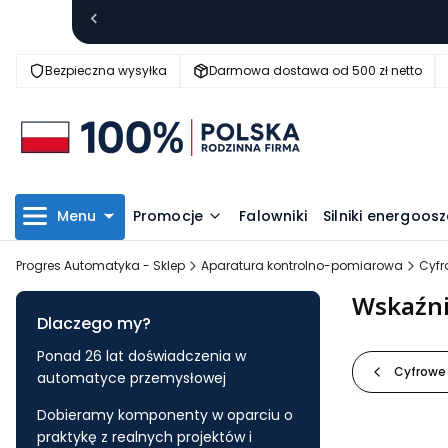
Bezpieczna wysyłka
Darmowa dostawa od 500 zł netto
Menu
Promocje
Falowniki
Silniki energoo
Progres Automatyka - Sklep
Aparatura kontrolno-pomiarowa
Cyfr
Wskaźni
Dlaczego my?
Ponad 26 lat doświadczenia w
Cyfrowe
automatyce przemysłowej
Dobieramy komponenty w oparciu o
praktykę z realnych projektów i