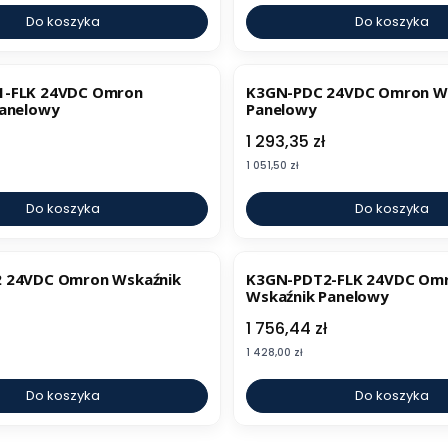
Do koszyka
Do koszyka
-FLK 24VDC Omron
K3GN-PDC 24VDC Omron W
Panelowy
Panelowy
Cena
1 293,35 zł
Cena
1 051,50 zł
Do koszyka
Do koszyka
 24VDC Omron Wskaźnik
K3GN-PDT2-FLK 24VDC Om
Wskaźnik Panelowy
Cena
1 756,44 zł
Cena
1 428,00 zł
Do koszyka
Do koszyka