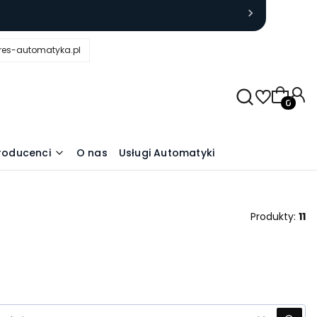
res-automatyka.pl
Produkty
roducenci
O nas
Usługi Automatyki
Produkty:
11