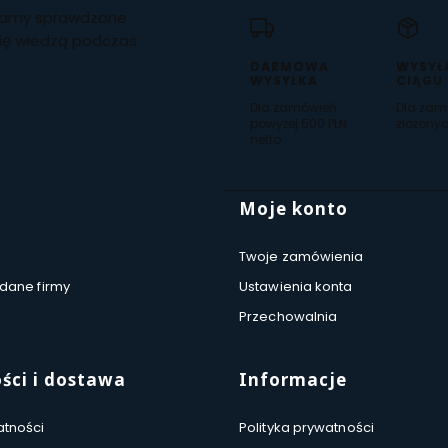
czamy sprawdzone
się wiedzą podczas
DARMOWA
WYSYŁ
WYSYŁKA
CIĄGU
Dla zamówień
Dla zam
powyżej 500 PLN
złożonyc
netto
 stopce
Moje konto
Twoje zamówienia
 dane firmy
Ustawienia konta
Przechowalnia
ści i dostawa
Informacje
atności
Polityka prywatności