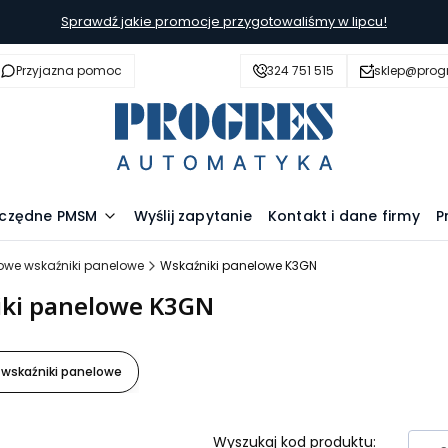
Sprawdź jakie promocje przygotowaliśmy w lipcu!
Przyjazna pomoc
324 751 515
sklep@prog
szczędne PMSM
Wyślij zapytanie
Kontakt i dane firmy
P
owe wskaźniki panelowe
Wskaźniki panelowe K3GN
ki panelowe K3GN
 wskaźniki panelowe
Wyszukaj kod produktu: