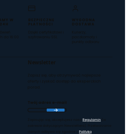
AMY W
BEZPIECZNE
WYGODNA
 24H
PŁATNOŚCI
DOSTAWA
ówień
Dzięki certyfikatowi i
Kurierzy,
h do 16:00
szyfrowaniu SSL
paczkomaty i
punkty odbioru
Newsletter
Zapisz się, aby otrzymywać najlepsze
oferty i zyskać dostęp do eksperckich
porad.
Twój adres e-mail
Zapisując się, akceptujesz nasz
Regulamin
(w
zakresie dotyczącym Newslettera). Przetwarzanie
danych odbywa się zgodnie z
Polityką