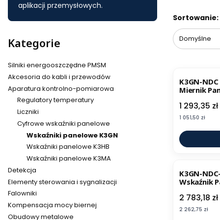
aplikacji przemysłowych.
Lista pr
Sortowanie:
Domyślne
Kategorie
Silniki energooszczędne PMSM
Akcesoria do kabli i przewodów
K3GN-NDC
Aparatura kontrolno-pomiarowa
Miernik Pa
Regulatory temperatury
Cena
1 293,35 zł
Liczniki
Cena
1 051,50 zł
Cyfrowe wskaźniki panelowe
Wskaźniki panelowe K3GN
Wskaźniki panelowe K3HB
Wskaźniki panelowe K3MA
Detekcja
K3GN-NDC-
Wskaźnik 
Elementy sterowania i sygnalizacji
Falowniki
Cena
2 783,18 zł
Kompensacja mocy biernej
Cena
2 262,75 zł
Obudowy metalowe