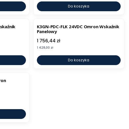
Do koszyka
skaźnik
K3GN-PDC-FLK 24VDC Omron Wskaźnik
Panelowy
Cena
1 756,44 zł
Cena
1 428,00 zł
Do koszyka
ron