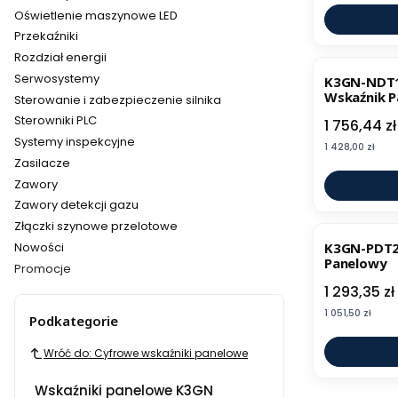
Oświetlenie maszynowe LED
Przekaźniki
Rozdział energii
Serwosystemy
K3GN-NDT1
Wskaźnik 
Sterowanie i zabezpieczenie silnika
Sterowniki PLC
Cena
1 756,44 zł
Systemy inspekcyjne
Cena
1 428,00 zł
Zasilacze
Zawory
Zawory detekcji gazu
Złączki szynowe przelotowe
Nowości
K3GN-PDT2
Panelowy
Promocje
Cena
Koniec menu
1 293,35 zł
Cena
1 051,50 zł
Podkategorie
Wróć do: Cyfrowe wskaźniki panelowe
Wskaźniki panelowe K3GN