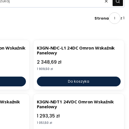
Wyczyść
Szuka
z 1
Strona
n Wskaźnik
K3GN-NDC-L1 24DC Omron Wskaźnik
Panelowy
Cena
2 348,69 zł
Cena
1 909,50 zł
Do koszyka
Wskaźnik
K3GN-NDT1 24VDC Omron Wskaźnik
Panelowy
Cena
1 293,35 zł
Cena
1 051,50 zł