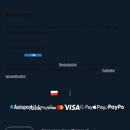
Newsletter
Zapisz się, aby otrzymywać najlepsze oferty i zyskać dostęp
do eksperckich porad.
Twój adres e-mail
Zapisując się, akceptujesz nasz
Regulamin
(w zakresie dotyczącym
Newslettera). Przetwarzanie danych odbywa się zgodnie z
Polityką
prywatności
.
polski
zł