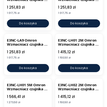
Smart
Smart
Cena
Cena
1 251,83 zł
1 251,83 zł
Cena
Cena
1 017,75 zł
1 017,75 zł
Do koszyka
Do koszyka
E3NC-LA9 Omron
E3NC-LH01 2M Omron
Wzmacniacz czujnika N-
Wzmacniacz czujnika N-
Smart
Smart
Cena
Cena
1 251,83 zł
1 415,12 zł
Cena
Cena
1 017,75 zł
1 150,50 zł
Do koszyka
Do koszyka
E3NC-LH01 5M Omron
E3NC-LH02 2M Omron
Wzmacniacz czujnika N-
Wzmacniacz czujnika N-
Smart
Smart
Cena
Cena
1 566,41 zł
1 415,12 zł
Cena
Cena
1 273,50 zł
1 150,50 zł