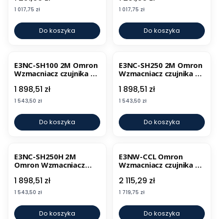
Cena
Cena
1 017,75 zł
1 017,75 zł
Do koszyka
Do koszyka
E3NC-SH100 2M Omron
E3NC-SH250 2M Omron
Wzmacniacz czujnika N-
Wzmacniacz czujnika N-
Smart
Smart
Cena
Cena
1 898,51 zł
1 898,51 zł
Cena
Cena
1 543,50 zł
1 543,50 zł
Do koszyka
Do koszyka
E3NC-SH250H 2M
E3NW-CCL Omron
Omron Wzmacniacz
Wzmacniacz czujnika N-
czujnika N-Smart
Smart
Cena
Cena
1 898,51 zł
2 115,29 zł
Cena
Cena
1 543,50 zł
1 719,75 zł
Do koszyka
Do koszyka