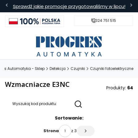
Sprawdź jakie promocje przygotowaliśmy w lipcu!
324 751 515
s
Bezpieczna wysyłka
Darmowa
gres Automatyka - Sklep
Detekcja
Czujniki
Czujniki fotoelektryczne
Wzmacniacze E3NC
Produkty:
64
Wyszukaj kod produktu:
Lista produktów
Sortowanie:
z 3
Strona
Następne produkty