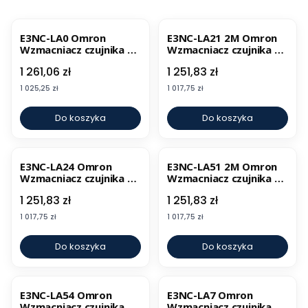
E3NC-LA0 Omron
E3NC-LA21 2M Omron
Wzmacniacz czujnika N-
Wzmacniacz czujnika N-
Smart
Smart
Cena
Cena
1 261,06 zł
1 251,83 zł
Cena
Cena
1 025,25 zł
1 017,75 zł
Do koszyka
Do koszyka
E3NC-LA24 Omron
E3NC-LA51 2M Omron
Wzmacniacz czujnika N-
Wzmacniacz czujnika N-
Smart
Smart
Cena
Cena
1 251,83 zł
1 251,83 zł
Cena
Cena
1 017,75 zł
1 017,75 zł
Do koszyka
Do koszyka
E3NC-LA54 Omron
E3NC-LA7 Omron
Wzmacniacz czujnika N-
Wzmacniacz czujnika N-