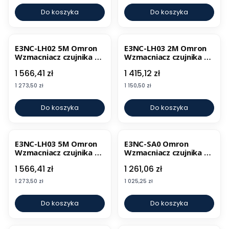
Do koszyka
Do koszyka
E3NC-LH02 5M Omron
E3NC-LH03 2M Omron
Wzmacniacz czujnika N-
Wzmacniacz czujnika N-
Smart
Smart
Cena
Cena
1 566,41 zł
1 415,12 zł
Cena
Cena
1 273,50 zł
1 150,50 zł
Do koszyka
Do koszyka
E3NC-LH03 5M Omron
E3NC-SA0 Omron
Wzmacniacz czujnika N-
Wzmacniacz czujnika N-
Smart
Smart
Cena
Cena
1 566,41 zł
1 261,06 zł
Cena
Cena
1 273,50 zł
1 025,25 zł
Do koszyka
Do koszyka