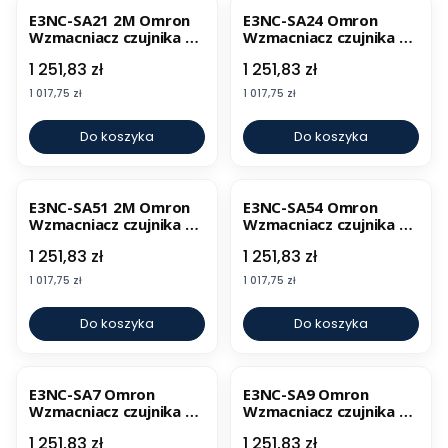
E3NC-SA21 2M Omron
E3NC-SA24 Omron
Wzmacniacz czujnika N-
Wzmacniacz czujnika N-
Smart
Smart
Cena
Cena
1 251,83 zł
1 251,83 zł
Cena
Cena
1 017,75 zł
1 017,75 zł
Do koszyka
Do koszyka
E3NC-SA51 2M Omron
E3NC-SA54 Omron
Wzmacniacz czujnika N-
Wzmacniacz czujnika N-
Smart
Smart
Cena
Cena
1 251,83 zł
1 251,83 zł
Cena
Cena
1 017,75 zł
1 017,75 zł
Do koszyka
Do koszyka
E3NC-SA7 Omron
E3NC-SA9 Omron
Wzmacniacz czujnika N-
Wzmacniacz czujnika N-
Smart
Smart
Cena
Cena
1 251,83 zł
1 251,83 zł