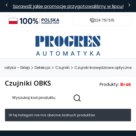
Sprawdź jakie promocje przygotowaliśmy w lipcu!
324 751 515
s
Bezpieczna wysyłka
Darmowa
tomatyka - Sklep
Detekcja
Czujniki
Czujniki krawędziowe optyczne
Czujniki OBKS
Produkty:
Brak
Wyszukaj kod produktu:
Lista produktów
W tej kategorii nie ma obecnie żadnych produktów