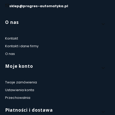
sklep@progres-automatyka.pl
Linki w stopce
O nas
Kontakt
Kontakt i dane firmy
O nas
Moje konto
Twoje zamówienia
Ustawienia konta
Przechowalnia
Płatności i dostawa