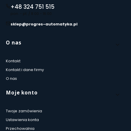
+48 324 751 515
pon. - pt. / 8:00 - 16:00
sklep@progres-automatyka.pl
Linki w stopce
O nas
Kontakt
Kontakt i dane firmy
O nas
Moje konto
Twoje zamówienia
Ustawienia konta
Przechowalnia