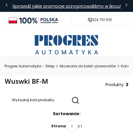
Sprawdź jakie promocje przygotowaliśmy w lipcu!
324 751 515
s
Bezpieczna wysyłka
Darmowa
Progres Automatyka - Sklep
Akcesoria do kabli i przewodów
Końcó
Wuswki BF-M
Produkty:
3
Wyszukaj kod produktu:
Lista produktów
Sortowanie:
z 1
Strona