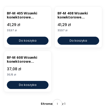
BF-M 405 Wsuwki
BF-M 408 Wsuwki
konektorowe
konektorowe
izolowane Nexans (100
izolowane Nexans (100
Cena
Cena
41,29 zł
41,29 zł
szt.)
szt.)
Cena
Cena
33,57 zł
33,57 zł
Do koszyka
Do koszyka
BF-M 608 Wsuwki
konektorowe
izolowane Nexans (100
Cena
37,08 zł
szt.)
Cena
30,15 zł
Do koszyka
z 1
Strona