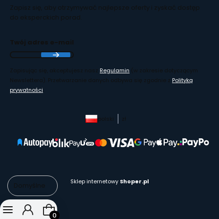
Zapisz się, aby otrzymywać najlepsze oferty i zyskać dostęp
do eksperckich porad.
Twój adres e-mail
Zapisując się, akceptujesz nasz
Regulamin
(w zakresie dotyczącym
Newslettera). Przetwarzanie danych odbywa się zgodnie z
Polityką
prywatności
.
polski
zł
Sklep internetowy
Shoper.pl
Domyślne
Produkty w koszyku: 0. Zobacz szczegóły