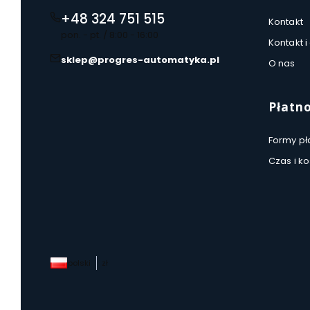
+48 324 751 515
Kontakt
pon. - pt. / 8:00 - 16:00
Kontakt i
sklep@progres-automatyka.pl
O nas
Płatno
Formy pł
Czas i k
polski
zł