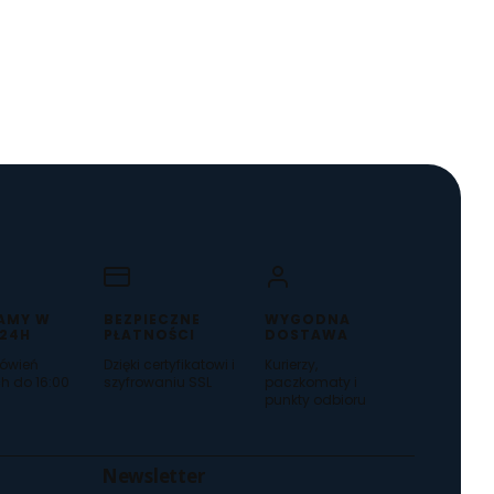
AMY W
BEZPIECZNE
WYGODNA
 24H
PŁATNOŚCI
DOSTAWA
ówień
Dzięki certyfikatowi i
Kurierzy,
h do 16:00
szyfrowaniu SSL
paczkomaty i
punkty odbioru
Newsletter