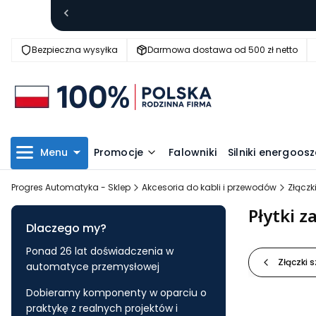
Bezpieczna wysyłka
Darmowa dostawa od 500 zł netto
Menu
Promocje
Falowniki
Silniki energoo
Progres Automatyka - Sklep
Akcesoria do kabli i przewodów
Złączk
Płytki 
Dlaczego my?
Ponad 26 lat doświadczenia w
Złączki 
automatyce przemysłowej
Dobieramy komponenty w oparciu o
praktykę z realnych projektów i