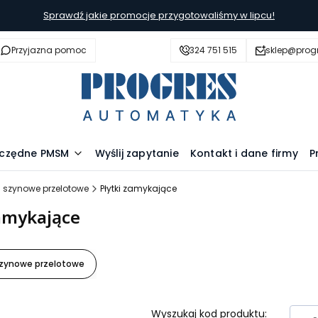
Sprawdź jakie promocje przygotowaliśmy w lipcu!
Przyjazna pomoc
324 751 515
sklep@prog
szczędne PMSM
Wyślij zapytanie
Kontakt i dane firmy
P
i szynowe przelotowe
Płytki zamykające
zamykające
szynowe przelotowe
Wyszukaj kod produktu: