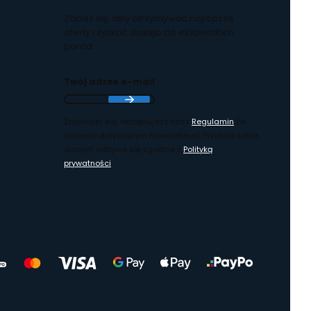
Zapisz się, aby otrzymywać najlepsze
oferty i zyskać dostęp do eksperckich
porad.
Twój adres e-mail
Zapisując się, akceptujesz nasz
Regulamin
(w
zakresie dotyczącym Newslettera). Przetwarzanie
danych odbywa się zgodnie z
Polityką
prywatności
.