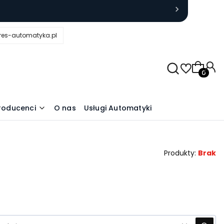
res-automatyka.pl
Produkty
roducenci
O nas
Usługi Automatyki
Produkty:
Brak