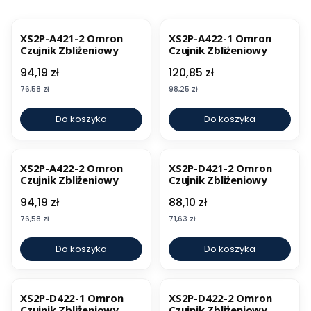
XS2P-A421-2 Omron
XS2P-A422-1 Omron
Czujnik Zbliżeniowy
Czujnik Zbliżeniowy
Cena
Cena
94,19 zł
120,85 zł
Cena
Cena
76,58 zł
98,25 zł
Do koszyka
Do koszyka
XS2P-A422-2 Omron
XS2P-D421-2 Omron
Czujnik Zbliżeniowy
Czujnik Zbliżeniowy
Cena
Cena
94,19 zł
88,10 zł
Cena
Cena
76,58 zł
71,63 zł
Do koszyka
Do koszyka
XS2P-D422-1 Omron
XS2P-D422-2 Omron
Czujnik Zbliżeniowy
Czujnik Zbliżeniowy