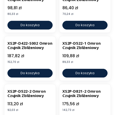
Cena
Cena
98,81 zł
86,40 zł
Cena
Cena
80,33 zł
70,24 zł
Do koszyka
Do koszyka
XS2P-D422-S002 Omron
XS2P-D522-1 Omron
Czujnik Zbliżeniowy
Czujnik Zbliżeniowy
Cena
Cena
187,82 zł
109,88 zł
Cena
Cena
152,70 zł
89,33 zł
Do koszyka
Do koszyka
XS2P-D522-2 Omron
XS2P-D821-2 Omron
Czujnik Zbliżeniowy
Czujnik Zbliżeniowy
Cena
Cena
113,20 zł
175,56 zł
Cena
Cena
92,03 zł
142,73 zł