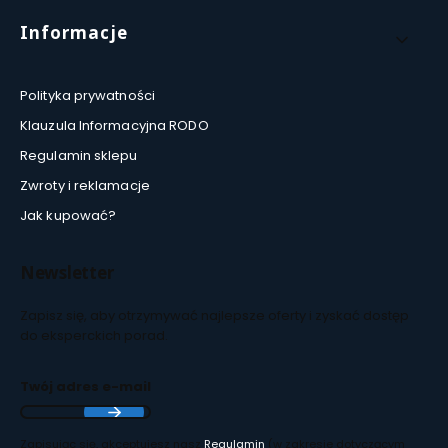
Informacje
Polityka prywatności
Klauzula Informacyjna RODO
Regulamin sklepu
Zwroty i reklamacje
Jak kupować?
Newsletter
Zapisz się, aby otrzymywać najlepsze oferty i zyskać dostęp
do eksperckich porad.
Twój adres e-mail
Zapisując się, akceptujesz nasz
Regulamin
(w zakresie dotyczącym