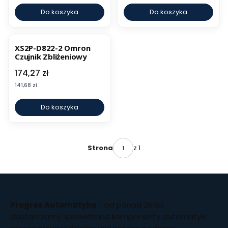
Do koszyka
Do koszyka
XS2P-D822-2 Omron
Czujnik Zbliżeniowy
Cena
174,27 zł
Cena
141,68 zł
Do koszyka
z 1
Strona
Progres Automatyka
- od ponad 26 lat
dostarczamy sprawdzone komponenty automatyki