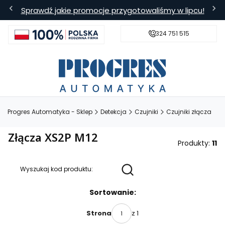
Sprawdź jakie promocje przygotowaliśmy w lipcu!
324 751 515
s
Bezpieczna wysyłka
Darmowa
Progres Automatyka - Sklep
Detekcja
Czujniki
Czujniki złącza
Złącza XS2P M12
Produkty:
11
Wyszukaj kod produktu:
Lista produktów
Sortowanie:
z 1
Strona