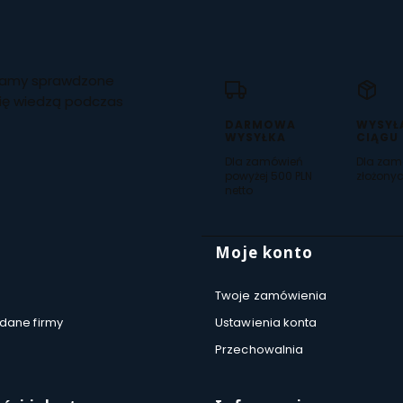
czamy sprawdzone
się wiedzą podczas
DARMOWA
WYSYŁ
WYSYŁKA
CIĄGU
Dla zamówień
Dla zam
powyżej 500 PLN
złożonyc
netto
 stopce
Moje konto
Twoje zamówienia
 dane firmy
Ustawienia konta
Przechowalnia