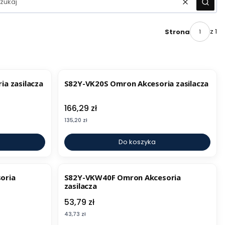
Wyczyść
Szuka
z 1
Strona
a zasilacza
S82Y-VK20S Omron Akcesoria zasilacza
Cena
166,29 zł
Cena
135,20 zł
Do koszyka
oria
S82Y-VKW40F Omron Akcesoria
zasilacza
Cena
53,79 zł
Cena
43,73 zł