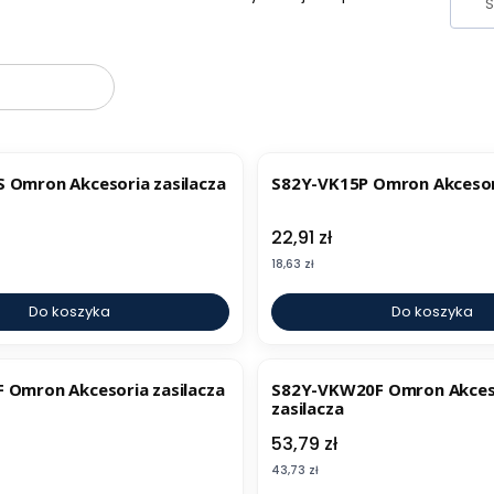
oduktów
 Omron Akcesoria zasilacza
S82Y-VK15P Omron Akcesori
Cena
22,91 zł
Cena
18,63 zł
Do koszyka
Do koszyka
 Omron Akcesoria zasilacza
S82Y-VKW20F Omron Akces
zasilacza
Cena
53,79 zł
Cena
43,73 zł