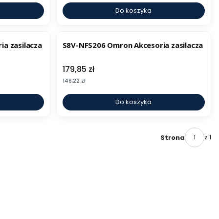
Do koszyka
a zasilacza
S8V-NFS206 Omron Akcesoria zasilacza
Cena
179,85 zł
Cena
146,22 zł
Do koszyka
z 1
Strona