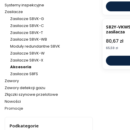
Systemy inspekcyjne
Zasilacze
Zasilacze S8VK-G
Zasilacze S8VK-C
S82Y-VKW9
zasilacza
Zasilacze S8VK-T
Zasilacze S8VK-WB
Cena
80,67 zł
Moduły redundantne S8VK
Cena
65,59 zł
Zasilacze S8VK-W
Zasilacze S8VK-X
Akcesoria
Zasilacze S8FS
Zawory
Zawory detekcji gazu
Złączki szynowe przelotowe
Nowości
Promocje
Koniec menu
Podkategorie