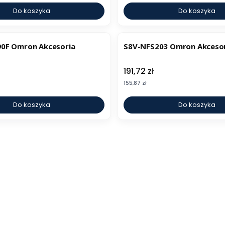
Do koszyka
Do koszyka
0F Omron Akcesoria
S8V-NFS203 Omron Akcesori
Cena
191,72 zł
Cena
155,87 zł
Do koszyka
Do koszyka