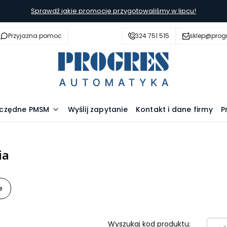
Sprawdź jakie promocje przygotowaliśmy w lipcu!
Przyjazna pomoc
324 751 515
sklep@prog
szczędne PMSM
Wyślij zapytanie
Kontakt i dane firmy
P
ia
e
Wyszukaj kod produktu: