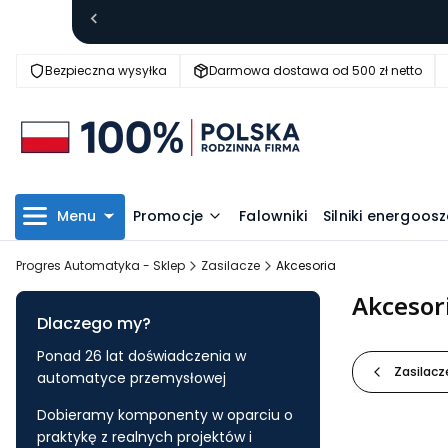
Bezpieczna wysyłka
Darmowa dostawa od 500 zł netto
Menu
Promocje
Falowniki
Silniki energoo
Progres Automatyka - Sklep
Zasilacze
Akcesoria
Akcesor
Dlaczego my?
Ponad 26 lat doświadczenia w
Zasilacz
automatyce przemysłowej
Dobieramy komponenty w oparciu o
praktykę z realnych projektów i