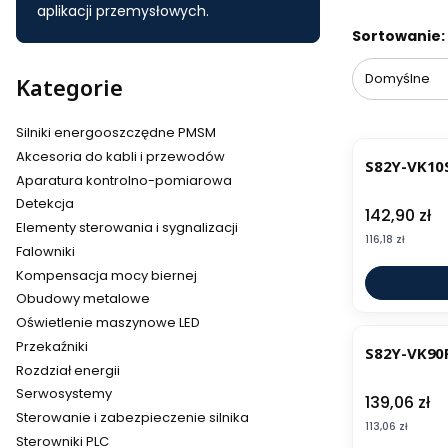
aplikacji przemysłowych.
Lista pr
Sortowanie:
Domyślne
Kategorie
Silniki energooszczędne PMSM
Akcesoria do kabli i przewodów
S82Y-VK10S
Aparatura kontrolno-pomiarowa
Detekcja
Cena
142,90 zł
Elementy sterowania i sygnalizacji
Cena
116,18 zł
Falowniki
Kompensacja mocy biernej
Obudowy metalowe
Oświetlenie maszynowe LED
Przekaźniki
S82Y-VK90F
Rozdział energii
Serwosystemy
Cena
139,06 zł
Sterowanie i zabezpieczenie silnika
Cena
113,06 zł
Sterowniki PLC