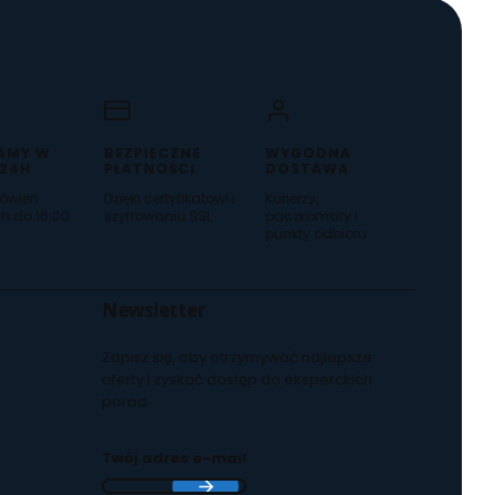
AMY W
BEZPIECZNE
WYGODNA
 24H
PŁATNOŚCI
DOSTAWA
ówień
Dzięki certyfikatowi i
Kurierzy,
h do 16:00
szyfrowaniu SSL
paczkomaty i
punkty odbioru
Newsletter
Zapisz się, aby otrzymywać najlepsze
oferty i zyskać dostęp do eksperckich
porad.
Twój adres e-mail