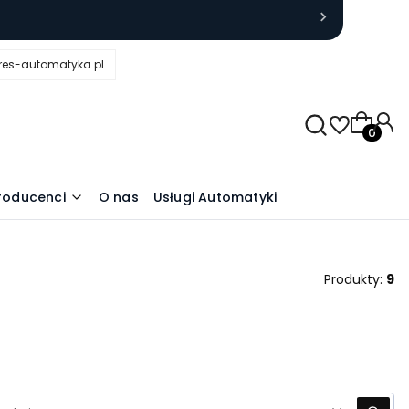
res-automatyka.pl
Produkty
roducenci
O nas
Usługi Automatyki
Produkty:
9