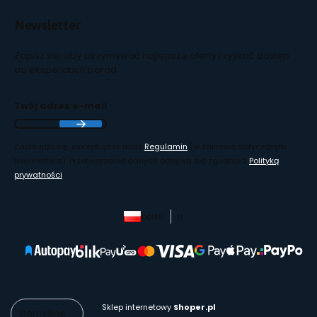
Newsletter
Zapisz się, aby otrzymywać najlepsze oferty i zyskać dostęp
do eksperckich porad.
Twój adres e-mail
Zapisując się, akceptujesz nasz
Regulamin
(w zakresie dotyczącym
Newslettera). Przetwarzanie danych odbywa się zgodnie z
Polityką
prywatności
.
polski
zł
Sklep internetowy
Shoper.pl
Domyślne