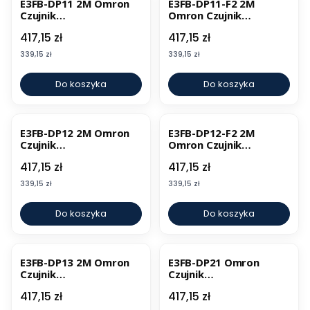
E3FB-DP11 2M Omron
E3FB-DP11-F2 2M
Czujnik
Omron Czujnik
fotoelektryczny
fotoelektryczny
Cena
Cena
417,15 zł
417,15 zł
Cena
Cena
339,15 zł
339,15 zł
Do koszyka
Do koszyka
E3FB-DP12 2M Omron
E3FB-DP12-F2 2M
Czujnik
Omron Czujnik
fotoelektryczny
fotoelektryczny
Cena
Cena
417,15 zł
417,15 zł
Cena
Cena
339,15 zł
339,15 zł
Do koszyka
Do koszyka
E3FB-DP13 2M Omron
E3FB-DP21 Omron
Czujnik
Czujnik
fotoelektryczny
fotoelektryczny
Cena
Cena
417,15 zł
417,15 zł