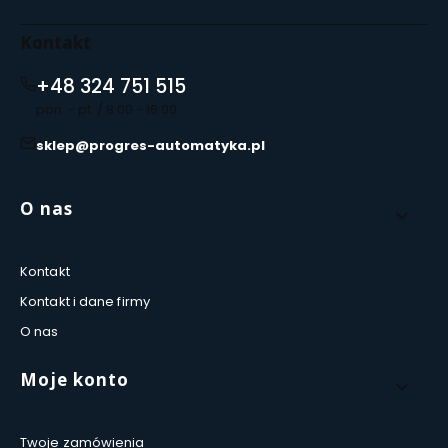
Kontakt
+48 324 751 515
pon. - pt. / 8:00 - 16:00
sklep@progres-automatyka.pl
Linki w stopce
O nas
Kontakt
Kontakt i dane firmy
O nas
Moje konto
Twoje zamówienia