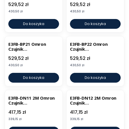
fotoelektryczny
fotoelektryczny
Cena
Cena
529,52 zł
529,52 zł
Cena
Cena
430,50 zł
430,50 zł
Do koszyka
Do koszyka
E3FB-BP21 Omron
E3FB-BP22 Omron
Czujnik
Czujnik
fotoelektryczny
fotoelektryczny
Cena
Cena
529,52 zł
529,52 zł
Cena
Cena
430,50 zł
430,50 zł
Do koszyka
Do koszyka
E3FB-DN11 2M Omron
E3FB-DN12 2M Omron
Czujnik
Czujnik
fotoelektryczny
fotoelektryczny
Cena
Cena
417,15 zł
417,15 zł
Cena
Cena
339,15 zł
339,15 zł