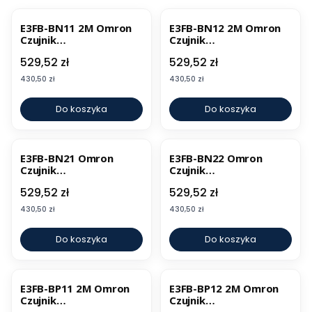
E3FB-BN11 2M Omron
E3FB-BN12 2M Omron
Czujnik
Czujnik
fotoelektryczny
fotoelektryczny
Cena
Cena
529,52 zł
529,52 zł
Cena
Cena
430,50 zł
430,50 zł
Do koszyka
Do koszyka
E3FB-BN21 Omron
E3FB-BN22 Omron
Czujnik
Czujnik
fotoelektryczny
fotoelektryczny
Cena
Cena
529,52 zł
529,52 zł
Cena
Cena
430,50 zł
430,50 zł
Do koszyka
Do koszyka
E3FB-BP11 2M Omron
E3FB-BP12 2M Omron
Czujnik
Czujnik