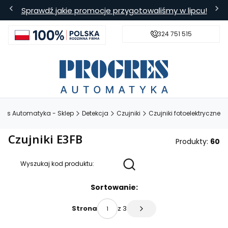
Sprawdź jakie promocje przygotowaliśmy w lipcu!
324 751 515
s
Bezpieczna wysyłka
Darmowa
gres Automatyka - Sklep
Detekcja
Czujniki
Czujniki fotoelektryczne
Czujniki E3FB
Produkty:
60
Wyszukaj kod produktu:
Lista produktów
Sortowanie:
z 3
Strona
Następne produkty