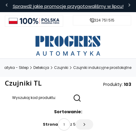
Sprawdź jakie promocje przygotowaliśmy w lipcu!
324 751 515
s
Bezpieczna wysyłka
Darmowa
omatyka - Sklep
Detekcja
Czujniki
Czujniki indukcyjne prostokątne
Czujniki TL
Produkty:
103
Wyszukaj kod produktu:
Lista produktów
Sortowanie:
z 5
Strona
Następne produkty