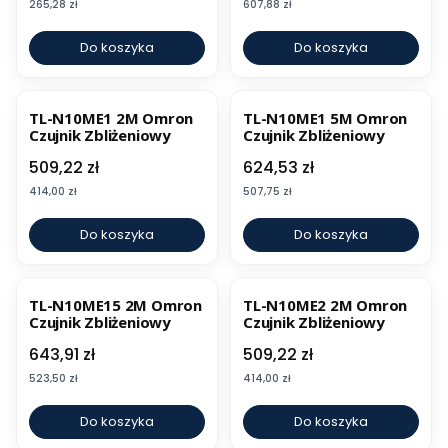
Cena
Cena
265,28 zł
607,88 zł
Do koszyka
Do koszyka
TL-N10ME1 2M Omron
TL-N10ME1 5M Omron
Czujnik Zbliżeniowy
Czujnik Zbliżeniowy
Cena
Cena
509,22 zł
624,53 zł
Cena
Cena
414,00 zł
507,75 zł
Do koszyka
Do koszyka
TL-N10ME15 2M Omron
TL-N10ME2 2M Omron
Czujnik Zbliżeniowy
Czujnik Zbliżeniowy
Cena
Cena
643,91 zł
509,22 zł
Cena
Cena
523,50 zł
414,00 zł
Do koszyka
Do koszyka