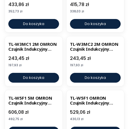
Indukcyjny
Prostokątny
Cena
Cena
433,86 zł
415,78 zł
Prostokątny
Cena
Cena
352,73 zł
338,03 zł
Do koszyka
Do koszyka
TL-W3MC1 2M OMRON
TL-W3MC2 2M OMRON
Czujnik Indukcyjny
Czujnik Indukcyjny
Prostokątny
Prostokątny
Cena
Cena
243,45 zł
243,45 zł
Cena
Cena
197,93 zł
197,93 zł
Do koszyka
Do koszyka
TL-W5F1 5M OMRON
TL-W5F1 OMRON
Czujnik Indukcyjny
Czujnik Indukcyjny
Prostokątny
Prostokątny
Cena
Cena
606,08 zł
529,06 zł
Cena
Cena
492,75 zł
430,13 zł