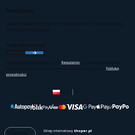
Newsletter
Zapisz się, aby otrzymywać najlepsze oferty i zyskać dostęp
do eksperckich porad.
Twój adres e-mail
Zapisując się, akceptujesz nasz
Regulamin
(w zakresie dotyczącym
Newslettera). Przetwarzanie danych odbywa się zgodnie z
Polityką
prywatności
.
polski
zł
Sklep internetowy
Shoper.pl
Domyślne