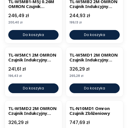
TL-W5MB1-M5J 0.26M
TL-W5MB2 2M OMRON
OMRON Czujnik
Czujnik Indukcyjny
Indukcyjny
Prostokątny
Cena
Cena
246,49 zł
244,93 zł
Prostokątny
Cena
Cena
200,40 zł
199,13 zł
Do koszyka
Do koszyka
TL-W5MC1 2M OMRON
TL-W5MD1 2M OMRON
Czujnik Indukcyjny
Czujnik Indukcyjny
Prostokątny
Prostokątny
Cena
Cena
241,61 zł
326,29 zł
Cena
Cena
196,43 zł
265,28 zł
Do koszyka
Do koszyka
TL-W5MD2 2M OMRON
TL-N10MD1 Omron
Czujnik Indukcyjny
Czujnik Zbliżeniowy
Prostokątny
Cena
Cena
326,29 zł
747,69 zł