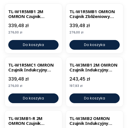
TL-W1R5MB1 2M
TL-W1R5MB1 OMRON
OMRON Czujnik
Czujnik Zbliżeniowy
Indukcyjny
Indukcyjny
Cena
Cena
339,48 zł
339,48 zł
Prostokątny
Cena
Cena
276,00 zł
276,00 zł
Do koszyka
Do koszyka
TL-W1R5MC1 OMRON
TL-W3MB1 2M OMRON
Czujnik Indukcyjny
Czujnik Indukcyjny
Prostokątny
Prostokątny
Cena
Cena
339,48 zł
243,45 zł
Cena
Cena
276,00 zł
197,93 zł
Do koszyka
Do koszyka
TL-W3MB1-R 2M
TL-W3MB2 OMRON
OMRON Czujnik
Czujnik Indukcyjny