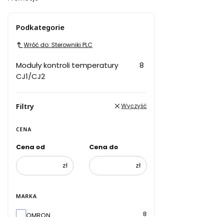
Koniec menu
Podkategorie
Wróć do: Sterowniki PLC
Moduły kontroli temperatury
8
CJ1/CJ2
Filtry
Wyczyść
CENA
Cena od
Cena do
zł
zł
MARKA
Marka
8
OMRON