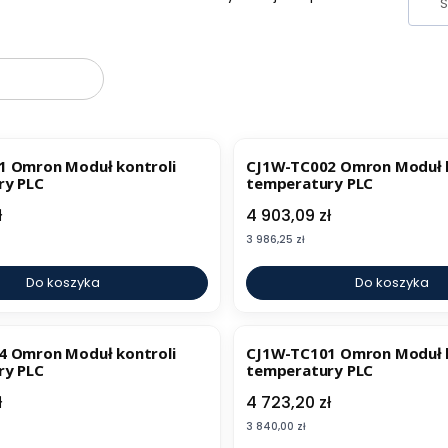
oduktów
1 Omron Moduł kontroli
CJ1W-TC002 Omron Moduł k
ry PLC
temperatury PLC
Cena
ł
4 903,09 zł
Cena
3 986,25 zł
Do koszyka
Do koszyka
4 Omron Moduł kontroli
CJ1W-TC101 Omron Moduł k
ry PLC
temperatury PLC
Cena
ł
4 723,20 zł
Cena
3 840,00 zł