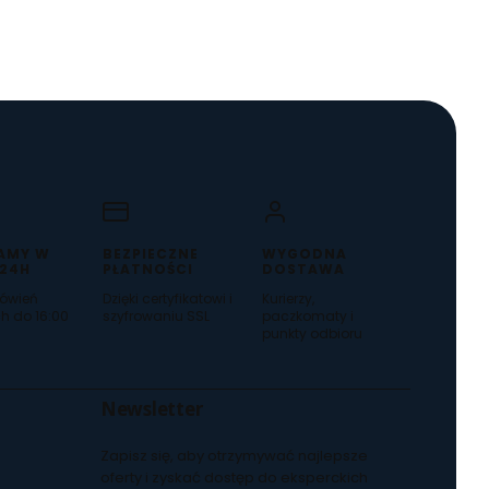
AMY W
BEZPIECZNE
WYGODNA
 24H
PŁATNOŚCI
DOSTAWA
ówień
Dzięki certyfikatowi i
Kurierzy,
h do 16:00
szyfrowaniu SSL
paczkomaty i
punkty odbioru
Newsletter
Zapisz się, aby otrzymywać najlepsze
oferty i zyskać dostęp do eksperckich