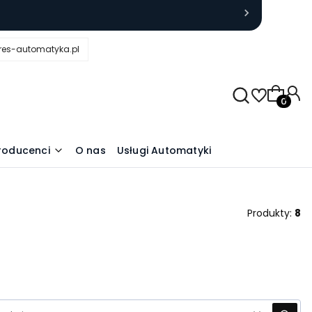
res-automatyka.pl
Produkty
roducenci
O nas
Usługi Automatyki
Produkty:
8