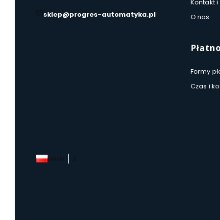
Kontakt i
sklep@progres-automatyka.pl
O nas
Płatno
Formy pł
Czas i k
polski
zł