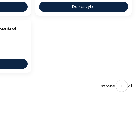
Do koszyka
ontroli
z 1
Strona