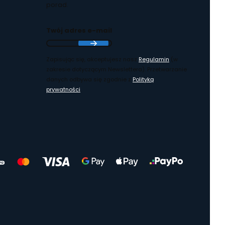
porad.
Twój adres e-mail
Zapisując się, akceptujesz nasz
Regulamin
(w
zakresie dotyczącym Newslettera). Przetwarzanie
danych odbywa się zgodnie z
Polityką
prywatności
.