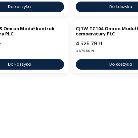
Do koszyka
Do koszyka
3 Omron Moduł kontroli
CJ1W-TC104 Omron Moduł k
ry PLC
temperatury PLC
Cena
ł
4 525,79 zł
Cena
3 679,50 zł
Do koszyka
Do koszyka