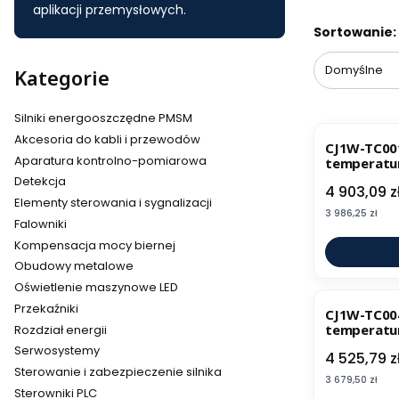
aplikacji przemysłowych.
Lista pr
Sortowanie:
Domyślne
Kategorie
Silniki energooszczędne PMSM
Akcesoria do kabli i przewodów
CJ1W-TC00
Aparatura kontrolno-pomiarowa
temperatu
Detekcja
Cena
4 903,09 z
Elementy sterowania i sygnalizacji
Cena
3 986,25 zł
Falowniki
Kompensacja mocy biernej
Obudowy metalowe
Oświetlenie maszynowe LED
Przekaźniki
CJ1W-TC00
temperatu
Rozdział energii
Serwosystemy
Cena
4 525,79 z
Sterowanie i zabezpieczenie silnika
Cena
3 679,50 zł
Sterowniki PLC