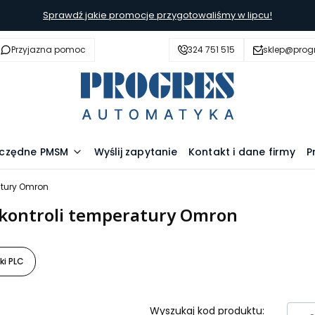
Sprawdź jakie promocje przygotowaliśmy w lipcu!
Przyjazna pomoc
324 751 515
sklep@prog
szczędne PMSM
Wyślij zapytanie
Kontakt i dane firmy
P
atury Omron
kontroli temperatury Omron
ki PLC
Wyszukaj kod produktu: