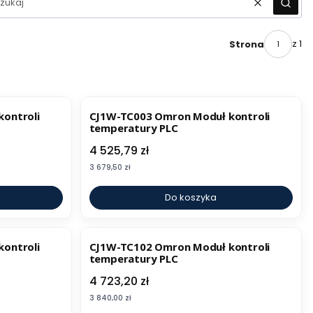
Wyczyść
Szuka
z 1
Strona
ontroli
CJ1W-TC003 Omron Moduł kontroli
temperatury PLC
Cena
4 525,79 zł
Cena
3 679,50 zł
Do koszyka
ontroli
CJ1W-TC102 Omron Moduł kontroli
temperatury PLC
Cena
4 723,20 zł
Cena
3 840,00 zł