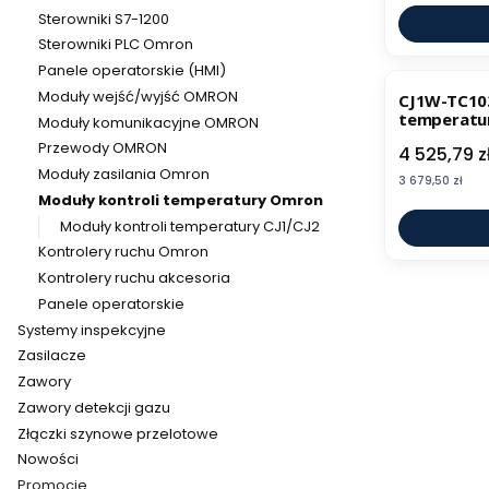
Sterowniki S7-1200
Sterowniki PLC Omron
Panele operatorskie (HMI)
Moduły wejść/wyjść OMRON
CJ1W-TC10
temperatu
Moduły komunikacyjne OMRON
Przewody OMRON
Cena
4 525,79 z
Moduły zasilania Omron
Cena
3 679,50 zł
Moduły kontroli temperatury Omron
Moduły kontroli temperatury CJ1/CJ2
Kontrolery ruchu Omron
Kontrolery ruchu akcesoria
Panele operatorskie
Systemy inspekcyjne
Zasilacze
Zawory
Zawory detekcji gazu
Złączki szynowe przelotowe
Nowości
Promocje