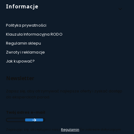
Informacje
Polityka prywatności
Klauzula Informacyjna RODO
Regulamin sklepu
Zwroty i reklamacje
Jak kupować?
Newsletter
Zapisz się, aby otrzymywać najlepsze oferty i zyskać dostęp
do eksperckich porad.
Twój adres e-mail
Zapisując się, akceptujesz nasz
Regulamin
(w zakresie dotyczącym