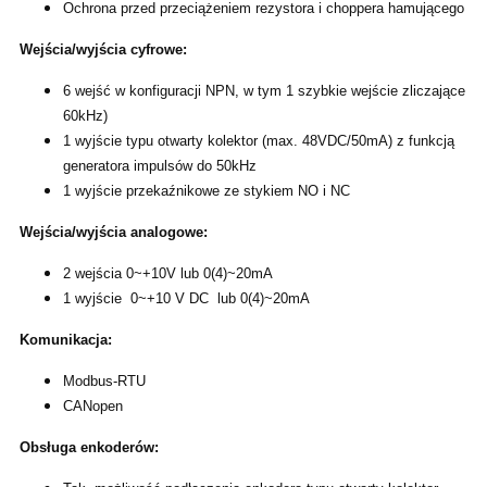
Ochrona przed przeciążeniem rezystora i choppera hamującego
Wejścia/wyjścia cyfrowe:
6 wejść w konfiguracji NPN, w tym 1 szybkie wejście zliczające
60kHz)
1 wyjście typu otwarty kolektor (max. 48VDC/50mA) z funkcją
generatora impulsów do 50kHz
1 wyjście przekaźnikowe ze stykiem NO i NC
Wejścia/wyjścia analogowe:
2 wejścia 0~+10V lub 0(4)~20mA
1 wyjście 0~+10 V DC lub 0(4)~20mA
Komunikacja:
Modbus-RTU
CANopen
Obsługa enkoderów: