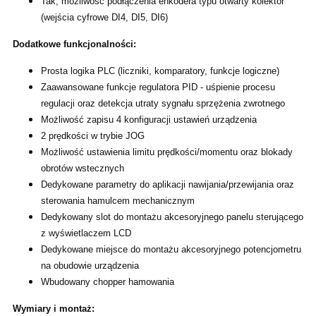
Tak, możliwość podłączenia enkodera typu otwarty kolektor
(wejścia cyfrowe DI4, DI5, DI6)
Dodatkowe funkcjonalności:
Prosta logika PLC (liczniki, komparatory, funkcje logiczne)
Zaawansowane funkcje regulatora PID - uśpienie procesu
regulacji oraz detekcja utraty sygnału sprzężenia zwrotnego
Możliwość zapisu 4 konfiguracji ustawień urządzenia
2 prędkości w trybie JOG
Możliwość ustawienia limitu prędkości/momentu oraz blokady
obrotów wstecznych
Dedykowane parametry do aplikacji nawijania/przewijania oraz
sterowania hamulcem mechanicznym
Dedykowany slot do montażu akcesoryjnego panelu sterującego
z wyświetlaczem LCD
Dedykowane miejsce do montażu akcesoryjnego potencjometru
na obudowie urządzenia
Wbudowany chopper hamowania
Wymiary i montaż: