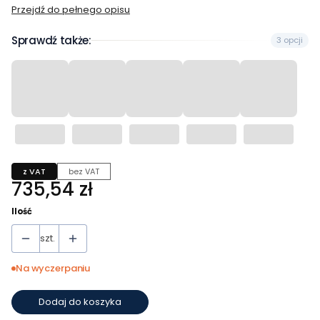
Przejdź do pełnego opisu
Sprawdź także:
3 opcji
z VAT
bez VAT
Cena
735,54 zł
Ilość
szt.
Na wyczerpaniu
Dodaj do koszyka