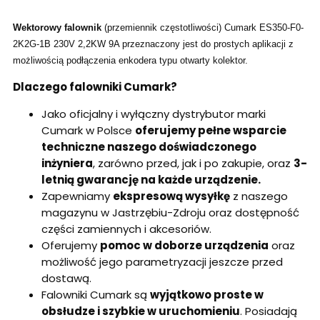
Wektorowy falownik
(przemiennik częstotliwości) Cumark ES350-F0-
2K2G-1B 230V 2,2KW 9A przeznaczony jest do prostych aplikacji z
możliwością podłączenia enkodera typu otwarty kolektor.
Dlaczego falowniki Cumark?
Jako oficjalny i wyłączny dystrybutor marki
Cumark w Polsce
oferujemy pełne wsparcie
techniczne naszego doświadczonego
inżyniera
, zarówno przed, jak i po zakupie, oraz
3-
letnią gwarancję na każde urządzenie.
Zapewniamy
ekspresową wysyłkę
z naszego
magazynu w Jastrzębiu-Zdroju oraz dostępność
części zamiennych i akcesoriów.
Oferujemy
pomoc w doborze urządzenia
oraz
możliwość jego parametryzacji jeszcze przed
dostawą.
Falowniki Cumark są
wyjątkowo proste w
obsłudze i szybkie w uruchomieniu
. Posiadają