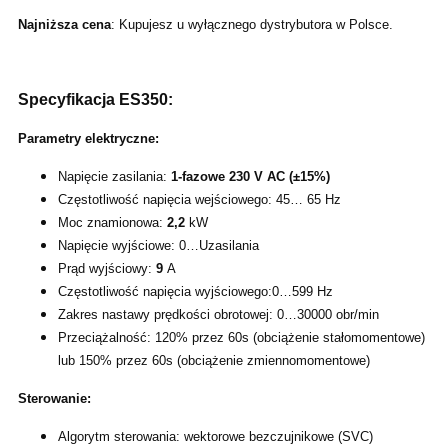
Najniższa cena
: Kupujesz u wyłącznego dystrybutora w Polsce.
Specyfikacja ES350:
Parametry elektryczne:
Napięcie zasilania:
1-fazowe 230 V AC (±15%)
Częstotliwość napięcia wejściowego: 45… 65 Hz
Moc znamionowa:
2,2
kW
Napięcie wyjściowe: 0…Uzasilania
Prąd wyjściowy:
9
A
Częstotliwość napięcia wyjściowego:0…599 Hz
Zakres nastawy prędkości obrotowej: 0…30000 obr/min
Przeciążalność: 120% przez 60s (obciążenie stałomomentowe)
lub 150% przez 60s (obciążenie zmiennomomentowe)
Sterowanie:
Algorytm sterowania: wektorowe bezczujnikowe (SVC)