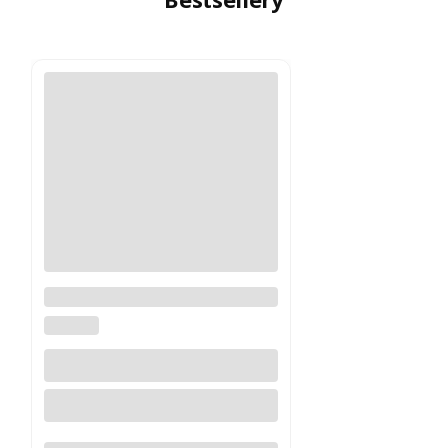
Falownik 5,5/7,kW 3-fazowy
14,5/17,5A Cumark ES580
CUMARK