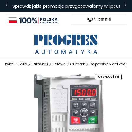
Sprawdź jakie promocje przygotowaliśmy w lipcu!
324 751 515
s
Bezpieczna wysyłka
Darmowa
matyka - Sklep
Falowniki
Falowniki Cumark
Do prostych aplikacji
WYSYŁKA 24H