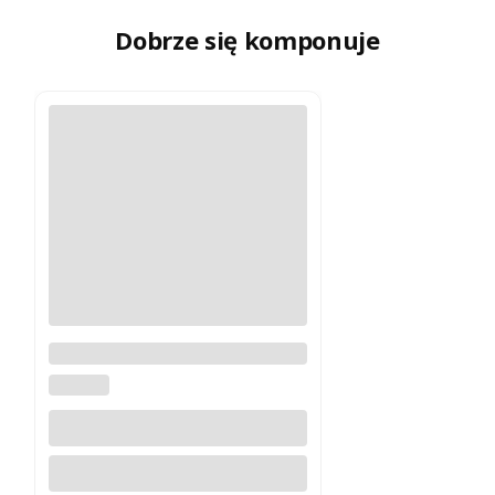
Dobrze się komponuje
ES-CP-MU Klawiatura LCD w
języku polskim
CUMARK