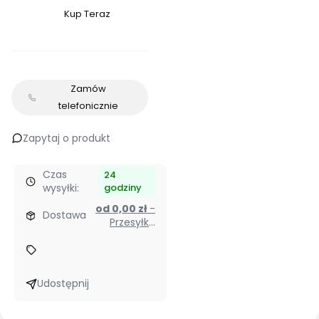
Kup Teraz
Szybki
zakup
dla
produktu
Zamów
Falownik
telefonicznie
1-
fazowy
Zapytaj o produkt
2,2KW
9A
Czas
24
Cumark
wysyłki:
godziny
ES350
od 0,00 zł
-
Dostawa
Przesyłka
kurierem
Udostępnij