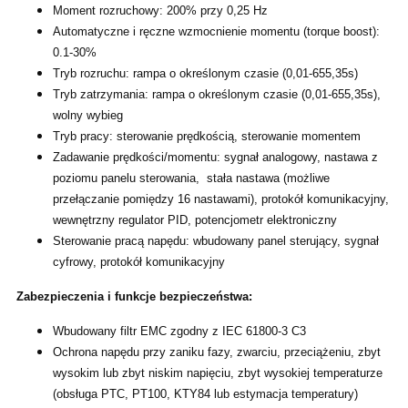
Moment rozruchowy: 200% przy 0,25 Hz
Automatyczne i ręczne wzmocnienie momentu (torque boost):
0.1-30%
Tryb rozruchu: rampa o określonym czasie (0,01-655,35s)
Tryb zatrzymania: rampa o określonym czasie (0,01-655,35s),
wolny wybieg
Tryb pracy: sterowanie prędkością, sterowanie momentem
Zadawanie prędkości/momentu: sygnał analogowy, nastawa z
poziomu panelu sterowania, stała nastawa (możliwe
przełączanie pomiędzy 16 nastawami), protokół komunikacyjny,
wewnętrzny regulator PID, potencjometr elektroniczny
Sterowanie pracą napędu: wbudowany panel sterujący, sygnał
cyfrowy, protokół komunikacyjny
Zabezpieczenia i funkcje bezpieczeństwa:
Wbudowany filtr EMC zgodny z IEC 61800-3 C3
Ochrona napędu przy zaniku fazy, zwarciu, przeciążeniu, zbyt
wysokim lub zbyt niskim napięciu, zbyt wysokiej temperaturze
(obsługa PTC, PT100, KTY84 lub estymacja temperatury)