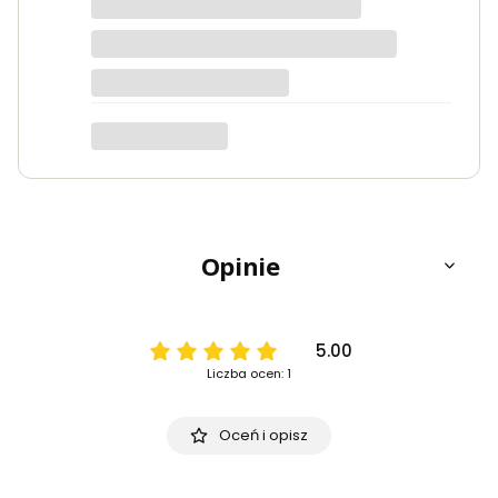
wsparcie techniczne, które jest na
bardzo wysokim poziomie. Polecam
seekmo studio
Opinie
5.00
Liczba ocen: 1
Oceń i opisz