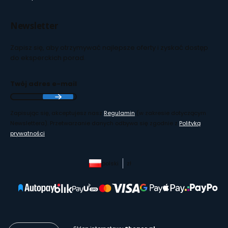
Newsletter
Zapisz się, aby otrzymywać najlepsze oferty i zyskać dostęp
do eksperckich porad.
Twój adres e-mail
Zapisując się, akceptujesz nasz
Regulamin
(w zakresie dotyczącym
Newslettera). Przetwarzanie danych odbywa się zgodnie z
Polityką
prywatności
.
polski
zł