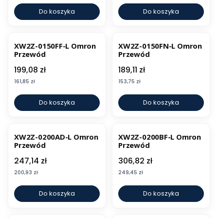
Do koszyka
Do koszyka
XW2Z-0150FF-L Omron
XW2Z-0150FN-L Omron
Przewód
Przewód
Cena
Cena
199,08 zł
189,11 zł
Cena
Cena
161,85 zł
153,75 zł
Do koszyka
Do koszyka
XW2Z-0200AD-L Omron
XW2Z-0200BF-L Omron
Przewód
Przewód
Cena
Cena
247,14 zł
306,82 zł
Cena
Cena
200,93 zł
249,45 zł
Do koszyka
Do koszyka