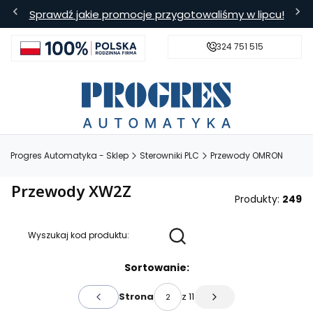
Sprawdź jakie promocje przygotowaliśmy w lipcu!
324 751 515
s
Bezpieczna wysyłka
Darmowa
Progres Automatyka - Sklep
Sterowniki PLC
Przewody OMRON
Przewody XW2Z
Produkty:
249
Wyszukaj kod produktu:
Lista produktów
Sortowanie:
z 11
Strona
Poprzednie produkty
Następne produkty