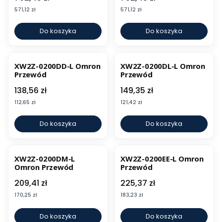
Cena
Cena
571,12 zł
571,12 zł
Do koszyka
Do koszyka
XW2Z-0200DD-L Omron
XW2Z-0200DL-L Omron
Przewód
Przewód
Cena
Cena
138,56 zł
149,35 zł
Cena
Cena
112,65 zł
121,42 zł
Do koszyka
Do koszyka
XW2Z-0200DM-L
XW2Z-0200EE-L Omron
Omron Przewód
Przewód
Cena
Cena
209,41 zł
225,37 zł
Cena
Cena
170,25 zł
183,23 zł
Do koszyka
Do koszyka