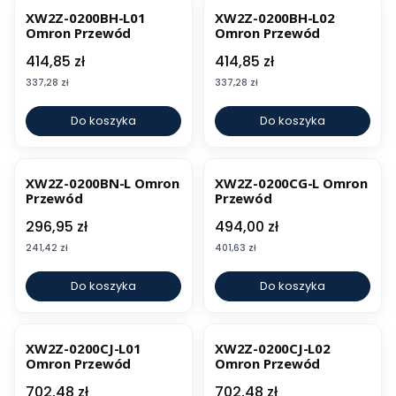
XW2Z-0200BH-L01
XW2Z-0200BH-L02
Omron Przewód
Omron Przewód
Cena
Cena
414,85 zł
414,85 zł
Cena
Cena
337,28 zł
337,28 zł
Do koszyka
Do koszyka
XW2Z-0200BN-L Omron
XW2Z-0200CG-L Omron
Przewód
Przewód
Cena
Cena
296,95 zł
494,00 zł
Cena
Cena
241,42 zł
401,63 zł
Do koszyka
Do koszyka
XW2Z-0200CJ-L01
XW2Z-0200CJ-L02
Omron Przewód
Omron Przewód
Cena
Cena
702,48 zł
702,48 zł