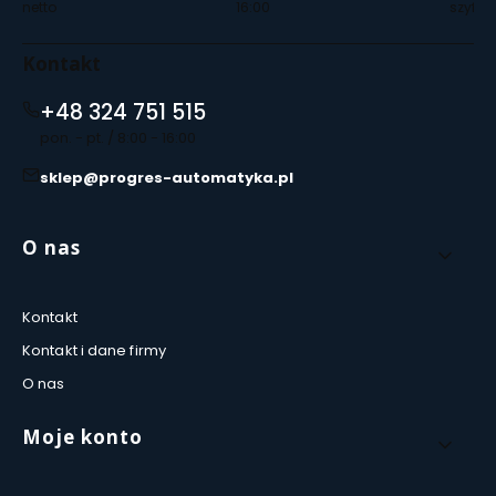
netto
16:00
szyfro
Kontakt
+48 324 751 515
pon. - pt. / 8:00 - 16:00
sklep@progres-automatyka.pl
Linki w stopce
O nas
Kontakt
Kontakt i dane firmy
O nas
Moje konto