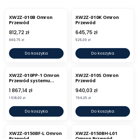
XW2Z-010B Omron
XW2Z-010K Omron
Przewód
Przewód
Cena
Cena
812,72 zł
645,75 zł
Cena
Cena
660,75 zł
525,00 zł
Do koszyka
Do koszyka
XW2Z-010PP-1 Omron
XW2Z-010S Omron
Przewód systemu
Przewód
wizyjnego
Cena
Cena
1 867,14 zł
940,03 zł
Cena
Cena
1 518,00 zł
764,25 zł
Do koszyka
Do koszyka
XW2Z-0150BF-L Omron
XW2Z-0150BH-L01
Przewód
Omron Przewód