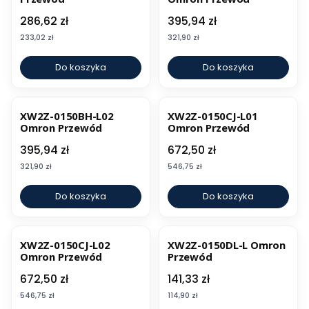
Cena
Cena
286,62 zł
395,94 zł
Cena
Cena
233,02 zł
321,90 zł
Do koszyka
Do koszyka
XW2Z-0150BH-L02
XW2Z-0150CJ-L01
Omron Przewód
Omron Przewód
Cena
Cena
395,94 zł
672,50 zł
Cena
Cena
321,90 zł
546,75 zł
Do koszyka
Do koszyka
XW2Z-0150CJ-L02
XW2Z-0150DL-L Omron
Omron Przewód
Przewód
Cena
Cena
672,50 zł
141,33 zł
Cena
Cena
546,75 zł
114,90 zł