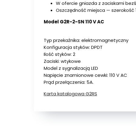
W ofercie gniazda z zaciskami be
Oszczędność miejsca — szerokość 
Model G2R-2-SN 110 V AC
Typ przekaźnika: elektromagnetyczny
Konfiguracja styków: DPDT
Ilość styków: 2
Zaciski: wtykowe
Model z sygnalizacją LED
Napięcie znamionowe cewki: 110 V AC
Prąd przełączenia: 5A.
Karta katalogowa G2RS