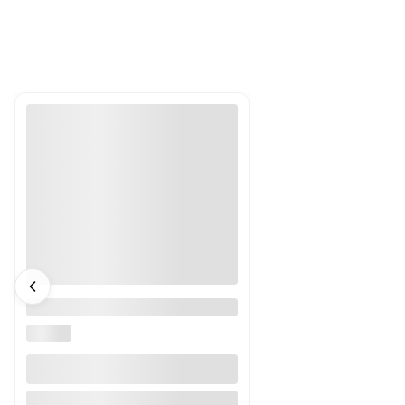
P2RFZ-08-E Omron Gniazdo
przekaźnika 8-pin
OMRON