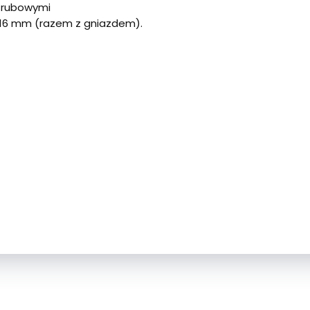
zśrubowymi
16 mm (razem z gniazdem).