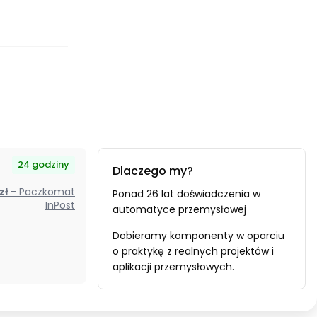
u
24 godziny
Dlaczego my?
ik
 zł
- Paczkomat
Ponad 26 lat doświadczenia w
mechaniczny
InPost
automatyce przemysłowej
Dobieramy komponenty w oparciu
o praktykę z realnych projektów i
aplikacji przemysłowych.