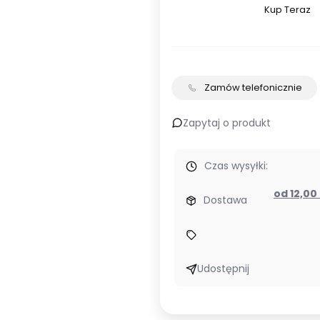
Kup Teraz
Szybki
zakup
dla
produkt
G2R-
Zamów telefonicznie
2-
SN
Zapytaj o produkt
110VAC
(S)
Czas wysyłki:
Omron
Przekaźn
od 12,00
Dostawa
elektro
Udostępnij