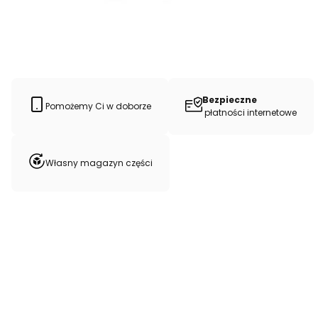
Bezpieczne
Pomożemy Ci w doborze
płatności internetowe
Własny magazyn części