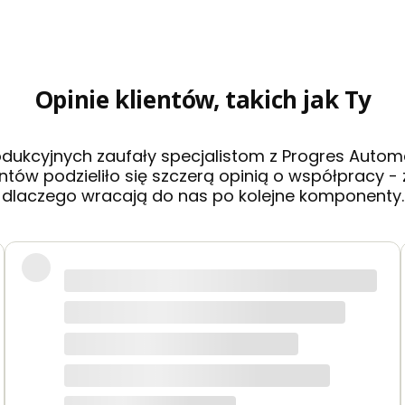
Opinie klientów, takich jak Ty
rodukcyjnych zaufały specjalistom z Progres Automa
ntów podzieliło się szczerą opinią o współpracy 
dlaczego wracają do nas po kolejne komponenty.
blemową obsługę i szybkie zamówienia. Na duży plus doch