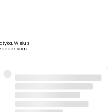
tyka. Wielu z
- zobacz sam,
odzi wsparcie techniczne, które jest na bardzo