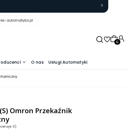
res-automatyka.pl
Produkty
roducenci
O nas
Usługi Automatyki
echaniczny
(S) Omron Przekaźnik
zny
cenzje: 0)