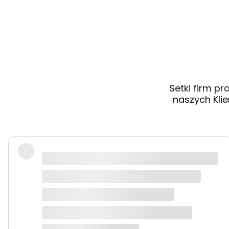
Setki firm p
naszych Klie
Robię zakupy regularnie ze względu na bezpro
wysokim poziomie. Polecam
seekmo studio