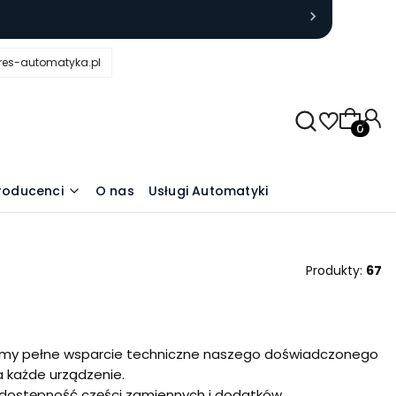
res-automatyka.pl
Produkty
roducenci
O nas
Usługi Automatyki
Produkty:
67
rujemy pełne wsparcie techniczne naszego doświadczonego
na każde urządzenie.
 dostępność części zamiennych i dodatków.