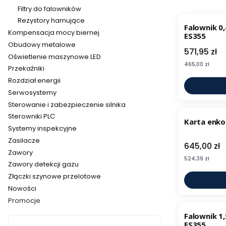
Filtry do falowników
Rezystory hamujące
Falownik 0
Kompensacja mocy biernej
ES355
Obudowy metalowe
Cena
571,95 zł
Oświetlenie maszynowe LED
Cena
465,00 zł
Przekaźniki
Rozdział energii
Serwosystemy
Sterowanie i zabezpieczenie silnika
Sterowniki PLC
Karta enk
Systemy inspekcyjne
Zasilacze
Cena
645,00 zł
Zawory
Cena
524,39 zł
Zawory detekcji gazu
Złączki szynowe przelotowe
Nowości
Promocje
Koniec menu
Falownik 1
ES355