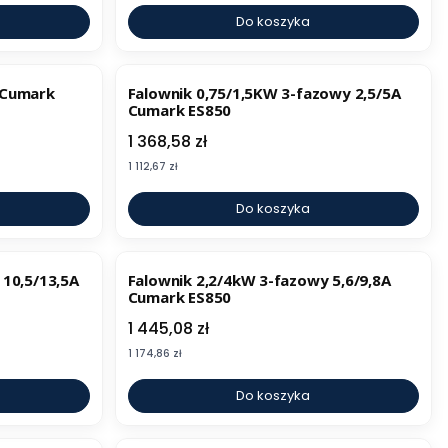
Do koszyka
 Cumark
Falownik 0,75/1,5KW 3-fazowy 2,5/5A
Cumark ES850
Cena
1 368,58 zł
Cena
1 112,67 zł
Do koszyka
 10,5/13,5A
Falownik 2,2/4kW 3-fazowy 5,6/9,8A
Cumark ES850
Cena
1 445,08 zł
Cena
1 174,86 zł
Do koszyka