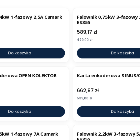
BESTSELLER
,4kW 1-fazowy 2,5A Cumark
Falownik 0,75kW 3-fazowy
ES355
Cena
589,17 zł
Cena
479,00 zł
Do koszyka
Do koszyka
oderowa OPEN KOLEKTOR
Karta enkoderowa SINUS
Cena
662,97 zł
Cena
539,00 zł
Do koszyka
Do koszyka
BESTSELLER
,5kW 1-fazowy 7A Cumark
Falownik 2,2kW 3-fazowy 
ES355