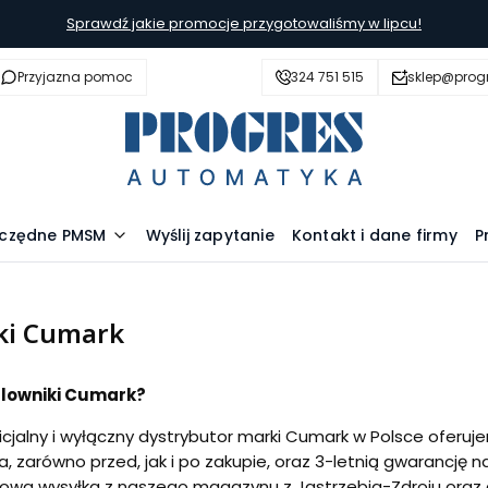
Sprawdź jakie promocje przygotowaliśmy w lipcu!
Przyjazna pomoc
324 751 515
sklep@prog
szczędne PMSM
Wyślij zapytanie
Kontakt i dane firmy
P
ki Cumark
alowniki Cumark?
icjalny i wyłączny dystrybutor marki Cumark w Polsce ofe
ra, zarówno przed, jak i po zakupie, oraz 3-letnią gwarancję 
sowa wysyłka z naszego magazynu z Jastrzebia-Zdroju oraz