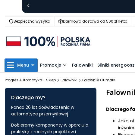
Bezpieczna wysyłka
Darmowa dostawa od 500 zł netto
Menu
Promocje
Falowniki
Silniki energoo
Progres Automatyka - Sklep
Falowniki
Falowniki Cumark
Falowni
Dlaczego my?
Ponad 26 lat doświadczenia w
Dlaczego f
automatyce przemysłowej
Jako of
Dobieramy komponenty w oparciu o
inżynie
praktykę z realnych projektów i
Ekspre