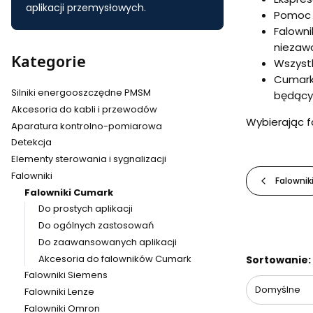
aplikacji przemysłowych.
Pomoc 
Falowni
niezawo
Kategorie
Wszystk
Cumark 
Silniki energooszczędne PMSM
będący
Akcesoria do kabli i przewodów
Wybierając f
Aparatura kontrolno-pomiarowa
Detekcja
Elementy sterowania i sygnalizacji
Falowniki
Falownik
Falowniki Cumark
Do prostych aplikacji
Do ogólnych zastosowań
Do zaawansowanych aplikacji
Lista pr
Akcesoria do falowników Cumark
Sortowanie:
Falowniki Siemens
Domyślne
Falowniki Lenze
Falowniki Omron