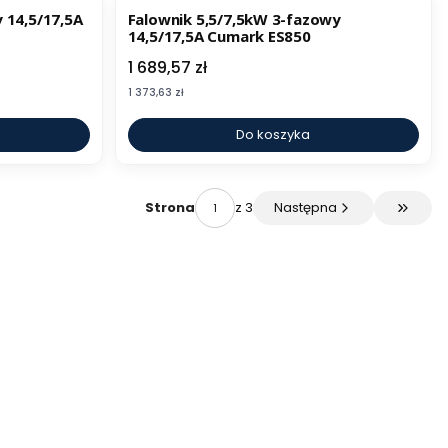
 14,5/17,5A
Falownik 5,5/7,5kW 3-fazowy
14,5/17,5A Cumark ES850
Cena
1 689,57 zł
Cena
1 373,63 zł
Do koszyka
z 3
Następna
Strona
Przejdź