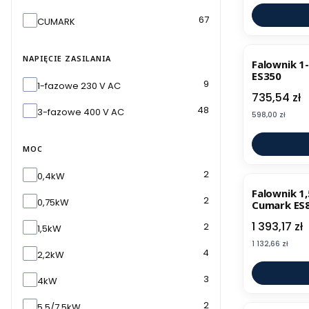
Marka
67
CUMARK
NAPIĘCIE ZASILANIA
Falownik 1
ES350
Napięcie zasilania
9
1-fazowe 230 V AC
Cena
735,54 zł
48
3-fazowe 400 V AC
Cena
598,00 zł
MOC
Moc
2
0,4kW
Falownik 1
2
0,75kW
Cumark ES
Cena
1 393,17 zł
2
1,5kW
Cena
1 132,66 zł
4
2,2kW
3
4kW
2
5,5/7,5kW