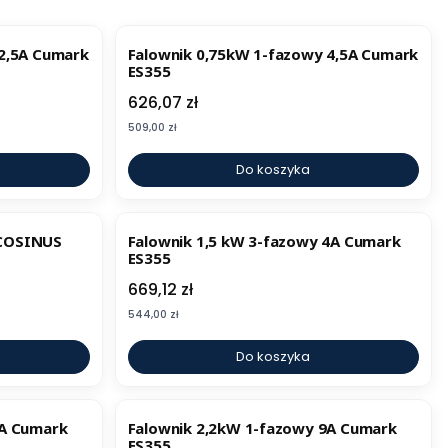
 2,5A Cumark
Falownik 0,75kW 1-fazowy 4,5A Cumark
ES355
Cena
626,07 zł
Cena
509,00 zł
Do koszyka
BESTSELLER
/COSINUS
Falownik 1,5 kW 3-fazowy 4A Cumark
ES355
Cena
669,12 zł
Cena
544,00 zł
Do koszyka
5A Cumark
Falownik 2,2kW 1-fazowy 9A Cumark
ES355