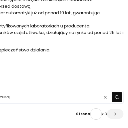
 przed dostawą
ł automatyki już od ponad 10 lat, gwarantując
rtyfikowanych laboratoriach u producenta.
ków częstotliwości, działający na rynku od ponad 25 lat i
ezpieczeństwo działania.
Wyczyść
Szuka
z 3
Strona
Następ