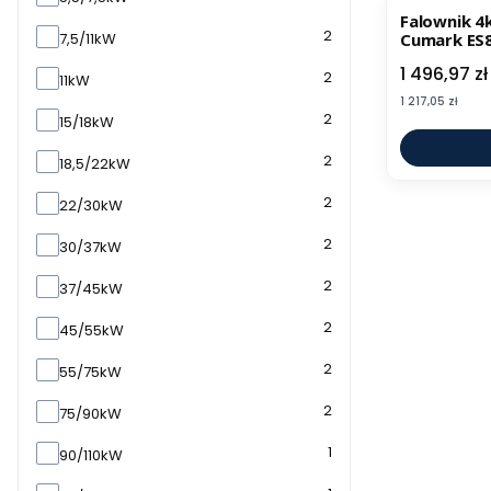
Falownik 4
2
Cumark ES
7,5/11kW
Cena
1 496,97 zł
2
11kW
Cena
1 217,05 zł
2
15/18kW
2
18,5/22kW
2
22/30kW
2
30/37kW
2
37/45kW
2
45/55kW
2
55/75kW
2
75/90kW
1
90/110kW