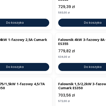
Cena
729,39 zł
Cena
593,00 zł
Do koszyka
Do koszyka
ER
BESTSELLER
,4kW 1-fazowy 2,5A Cumark
Falownik 4kW 3-fazowy 8A
ES355
Cena
779,82 zł
Cena
634,00 zł
Do koszyka
Do koszyka
BESTSELLER
,75/1,5kW 1-fazowy 4,5/7A
Falownik 1,5/2,2kW 3-fazo
350
Cumark ES350
Cena
703,56 zł
Cena
572,00 zł