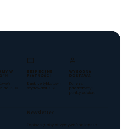
AMY W
BEZPIECZNE
WYGODNA
 24H
PŁATNOŚCI
DOSTAWA
ówień
Dzięki certyfikatowi i
Kurierzy,
h do 16:00
szyfrowaniu SSL
paczkomaty i
punkty odbioru
Newsletter
Zapisz się, aby otrzymywać najlepsze