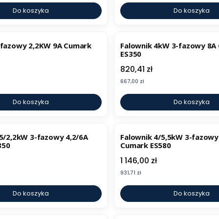
Do koszyka
Do koszyka
-fazowy 2,2KW 9A Cumark
Falownik 4kW 3-fazowy 8A
ES350
Cena
820,41 zł
Cena
667,00 zł
Do koszyka
Do koszyka
,5/2,2kW 3-fazowy 4,2/6A
Falownik 4/5,5kW 3-fazowy
850
Cumark ES580
Cena
1 146,00 zł
Cena
931,71 zł
Do koszyka
Do koszyka
BESTSELLER