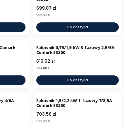
Cena
699,87 zł
Cena
569,00 zł
Do koszyka
BESTSELLER
 Cumark
Falownik 0,75/1,5 kW 3-fazowy 2,5/5A
Cumark ES350
Cena
619,92 zł
Cena
504,00 zł
Do koszyka
wy 4/6A
Falownik 1,5/2,2 kW 1-fazowy 7/8,5A
Cumark ES350
Cena
703,56 zł
Cena
572,00 zł