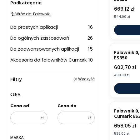
Podkategorie
Cena
669,12 zł
Wróć do: Falowniki
Cena
544,00 zł
Do prostych aplikacji
16
Do ogólnych zastosowań
26
BESTSELL
Do zaawansowanych aplikacji
15
Falownik 0
ES350
Akcesoria do falowników Cumark
10
Cena
602,70 zł
Cena
490,00 zł
Filtry
Wyczyść
CENA
Cena od
Cena do
Falownik 0
Cumark ES
zł
zł
Cena
658,05 zł
Cena
535,00 zł
MARKA