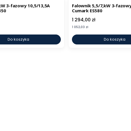
kW 3-fazowy 10,5/13,5A
Falownik 5,5/7,kW 3-fazowy
850
Cumark ES580
Cena
1 294,00 zł
Cena
1 052,03 zł
Do koszyka
Do koszyka