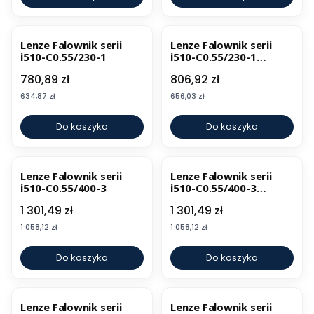
Lenze Falownik serii
Lenze Falownik serii
i510-C0.55/230-1
i510-C0.55/230-1
CANopen, Modbus
Cena
Cena
780,89 zł
806,92 zł
Cena
Cena
634,87 zł
656,03 zł
Do koszyka
Do koszyka
Lenze Falownik serii
Lenze Falownik serii
i510-C0.55/400-3
i510-C0.55/400-3
CANopen, Modbus
Cena
Cena
1 301,49 zł
1 301,49 zł
Cena
Cena
1 058,12 zł
1 058,12 zł
Do koszyka
Do koszyka
Lenze Falownik serii
Lenze Falownik serii