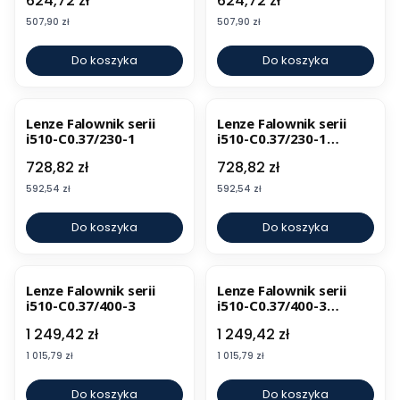
624,72 zł
624,72 zł
Cena
Cena
507,90 zł
507,90 zł
Do koszyka
Do koszyka
Lenze Falownik serii
Lenze Falownik serii
i510-C0.37/230-1
i510-C0.37/230-1
CANopen, Modbus
Cena
Cena
728,82 zł
728,82 zł
Cena
Cena
592,54 zł
592,54 zł
Do koszyka
Do koszyka
Lenze Falownik serii
Lenze Falownik serii
i510-C0.37/400-3
i510-C0.37/400-3
CANopen, Modbus
Cena
Cena
1 249,42 zł
1 249,42 zł
Cena
Cena
1 015,79 zł
1 015,79 zł
Do koszyka
Do koszyka