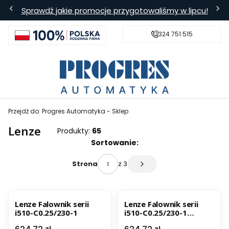
Sprawdź jakie promocje przygotowaliśmy w lipcu!
324 751 515
s
Bezpieczna wysyłka
Darmowa
Przejdź do:
Progres Automatyka - Sklep
Lenze
Produkty:
65
Lista produktów
Sortowanie:
z 3
Strona
Następne produkty
Lenze Falownik serii
Lenze Falownik serii
i510-C0.25/230-1
i510-C0.25/230-1
CANopen, Modbus
Cena
Cena