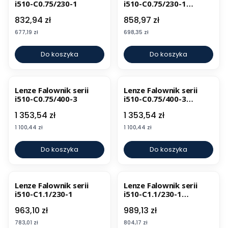
i510-C0.75/230-1
i510-C0.75/230-1
CANopen, Modbus
Cena
Cena
832,94 zł
858,97 zł
Cena
Cena
677,19 zł
698,35 zł
Do koszyka
Do koszyka
BESTSELLER
Lenze Falownik serii
Lenze Falownik serii
i510-C0.75/400-3
i510-C0.75/400-3
CANopen, Modbus
Cena
Cena
1 353,54 zł
1 353,54 zł
Cena
Cena
1 100,44 zł
1 100,44 zł
Do koszyka
Do koszyka
Lenze Falownik serii
Lenze Falownik serii
i510-C1.1/230-1
i510-C1.1/230-1
CANopen, Modbus
Cena
Cena
963,10 zł
989,13 zł
Cena
Cena
783,01 zł
804,17 zł