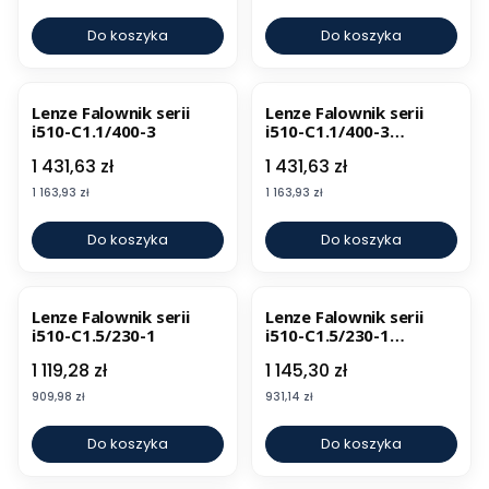
Do koszyka
Do koszyka
Lenze Falownik serii
Lenze Falownik serii
i510-C1.1/400-3
i510-C1.1/400-3
CANopen, Modbus
Cena
Cena
1 431,63 zł
1 431,63 zł
Cena
Cena
1 163,93 zł
1 163,93 zł
Do koszyka
Do koszyka
Lenze Falownik serii
Lenze Falownik serii
i510-C1.5/230-1
i510-C1.5/230-1
CANopen, Modbus
Cena
Cena
1 119,28 zł
1 145,30 zł
Cena
Cena
909,98 zł
931,14 zł
Do koszyka
Do koszyka