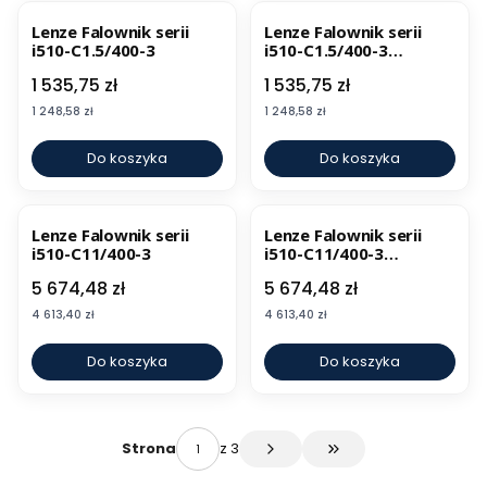
Lenze Falownik serii
Lenze Falownik serii
i510-C1.5/400-3
i510-C1.5/400-3
CANopen, Modbus
Cena
Cena
1 535,75 zł
1 535,75 zł
Cena
Cena
1 248,58 zł
1 248,58 zł
Do koszyka
Do koszyka
Lenze Falownik serii
Lenze Falownik serii
i510-C11/400-3
i510-C11/400-3
CANopen, Modbus
Cena
Cena
5 674,48 zł
5 674,48 zł
Cena
Cena
4 613,40 zł
4 613,40 zł
Do koszyka
Do koszyka
z 3
Strona
Przejdź do ostatniej s