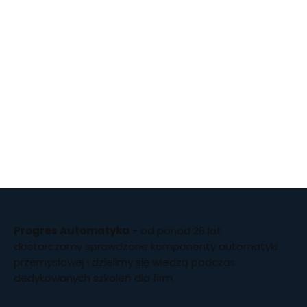
Progres Automatyka
- od ponad 26 lat
dostarczamy sprawdzone komponenty automatyki
przemysłowej i dzielimy się wiedzą podczas
dedykowanych szkoleń dla firm.