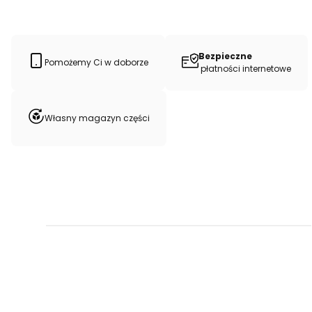
Bezpieczne
Pomożemy Ci w doborze
płatności internetowe
Własny magazyn części