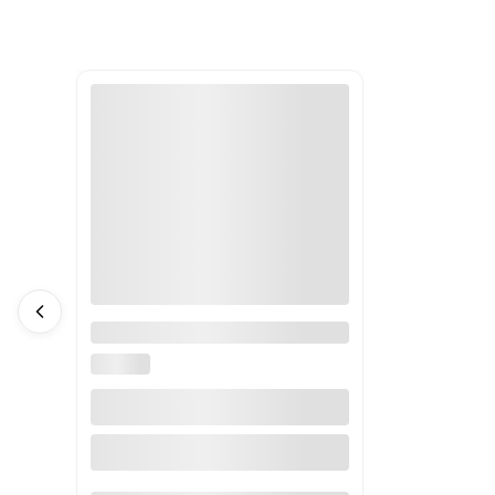
Falownik 5,5/7,kW 3-fazowy
14,5/17,5A Cumark ES580
CUMARK