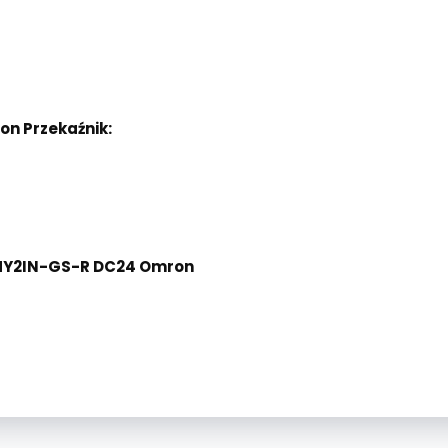
n Przekaźnik:
h MY2IN-GS-R DC24 Omron