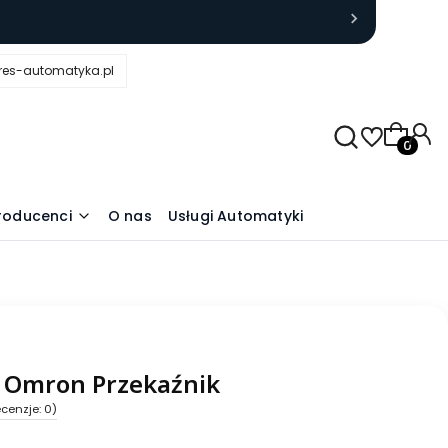
res-automatyka.pl
Produkty
roducenci
O nas
Usługi Automatyki
 Omron Przekaźnik
cenzje: 0)