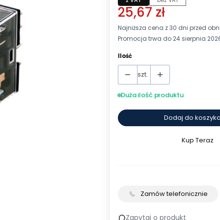
25,67 zł
Najniższa cena z 30 dni przed obni
Promocja trwa do 24 sierpnia 202
Ilość
szt.
Duża ilość produktu
Dodaj do koszyk
Kup Teraz
Szybki
zakup
dla
produkt
MY2IN-
Zamów telefonicznie
GS-
R
Zapytaj o produkt