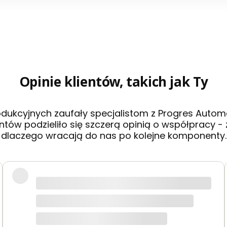
Opinie klientów, takich jak Ty
rodukcyjnych zaufały specjalistom z Progres Automa
ntów podzieliło się szczerą opinią o współpracy 
dlaczego wracają do nas po kolejne komponenty.
blemową obsługę i szybkie zamówienia. Na duży plus doch