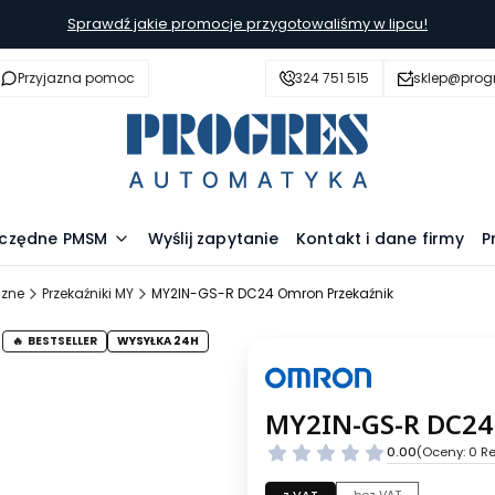
Sprawdź jakie promocje przygotowaliśmy w lipcu!
Przyjazna pomoc
324 751 515
sklep@prog
szczędne PMSM
Wyślij zapytanie
Kontakt i dane firmy
P
czne
Przekaźniki MY
MY2IN-GS-R DC24 Omron Przekaźnik
BESTSELLER
WYSYŁKA 24H
MY2IN-GS-R DC24
0.00
(Oceny: 0 Re
z VAT
bez VAT