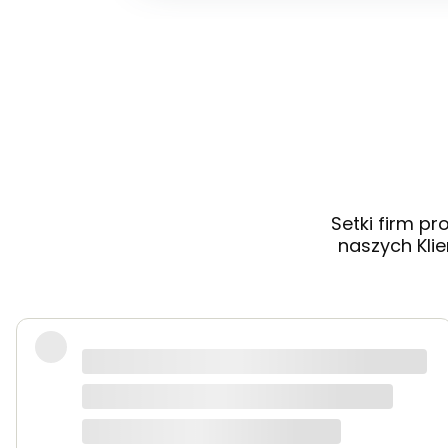
Setki firm p
naszych Klie
Robię zakupy regularnie ze względu na bezpro
wysokim poziomie. Polecam
seekmo studio