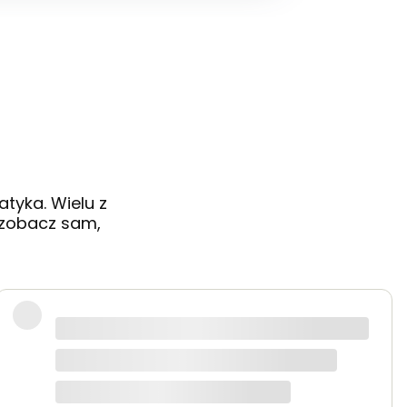
tyka. Wielu z
- zobacz sam,
odzi wsparcie techniczne, które jest na bardzo